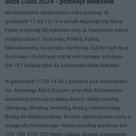
Boże Ciało 2024 - procesje Mokotów
Na Mokotowie zaplanowano kilka procesji. W
godzinach 11.45-13.15 w parafii Najświętszej Maryi
Panny Królowej Wyznawców przy ul. Gwintowej wierni
przejdą ulicami: Gościniec, Polską, Kątną,
Siekierkowską, Gościniec, Gwintową. Gdyby ruch na ul.
Gościniec i Gwintowej został wstrzymany, autobusy
linii 167 dojadą tylko do przystanku Małe Siekierki.
W godzinach 11.50-13.30 z kościoła pod wezwaniem
św. Antoniego Marii Zaccarri przy ulicy Sobieskiego
uczestnicy procesji przejdą ulicami: Nałęczowską,
Zdrojową, Okrężną, Iwonicką, Buską, Ciechocińską,
Buską do Nałęczowskiej. W razie zablokowania ruchu u
zbiegu ulic Sobieskiego i Nałęczowskiej autobusy linii
116, 164, 519 i 522 będą czekały na jego wznowienie.