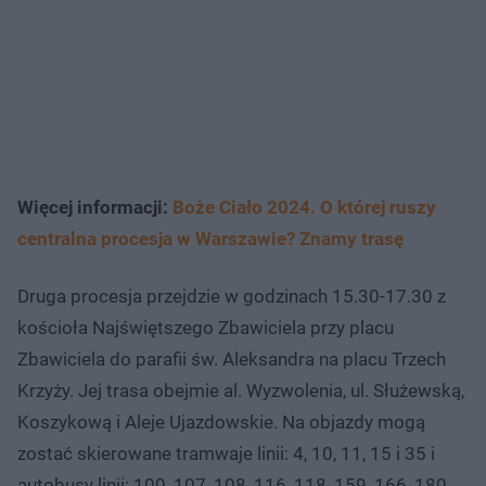
Więcej informacji:
Boże Ciało 2024. O której ruszy
centralna procesja w Warszawie? Znamy trasę
Druga procesja przejdzie w godzinach 15.30-17.30 z
kościoła Najświętszego Zbawiciela przy placu
Zbawiciela do parafii św. Aleksandra na placu Trzech
Krzyży. Jej trasa obejmie al. Wyzwolenia, ul. Służewską,
Koszykową i Aleje Ujazdowskie. Na objazdy mogą
zostać skierowane tramwaje linii: 4, 10, 11, 15 i 35 i
autobusy linii: 100, 107, 108, 116, 118, 159, 166, 180,