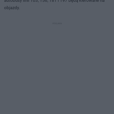
autobusy linii 103, 156, 181 i 197 będą kierowane na
objazdy.