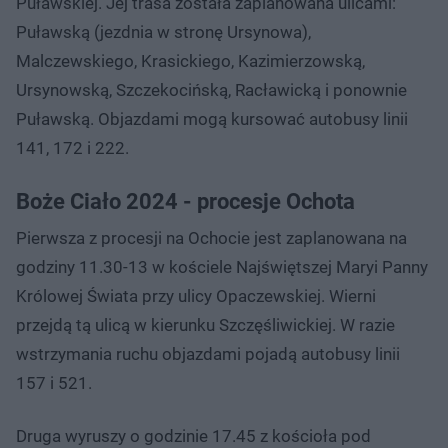
Puławskiej. Jej trasa została zaplanowana ulicami:
Puławską (jezdnia w stronę Ursynowa),
Malczewskiego, Krasickiego, Kazimierzowską,
Ursynowską, Szczekocińską, Racławicką i ponownie
Puławską. Objazdami mogą kursować autobusy linii
141, 172 i 222.
Boże Ciało 2024 - procesje Ochota
Pierwsza z procesji na Ochocie jest zaplanowana na
godziny 11.30-13 w kościele Najświętszej Maryi Panny
Królowej Świata przy ulicy Opaczewskiej. Wierni
przejdą tą ulicą w kierunku Szczęśliwickiej. W razie
wstrzymania ruchu objazdami pojadą autobusy linii
157 i 521.
Druga wyruszy o godzinie 17.45 z kościoła pod