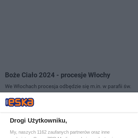
Boże Ciało 2024 - procesje Włochy
We Włochach procesja odbędzie się m.in. w parafii św.
Franciszka z Asyżu przy ulicy Hynka. Wierni przejdą w
godz. 11.30-13 ulicami: Sabały, Strubiczów, 1 Sierpnia,
Radarową, Lechicką i Sabały. Autobusy linii 154 i 228
Drogi Użytkowniku,
mogą zostać skierowane na trasy objazdowe.
My, naszych 1162 zaufanych partnerów oraz inne