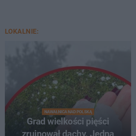
LOKALNIE:
NAWAŁNICA NAD POLSKĄ
Grad wielkości pięści
zrujnował dachy. Jedna