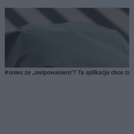
Koniec ze „swipowaniem”? Ta aplikacja chce zm