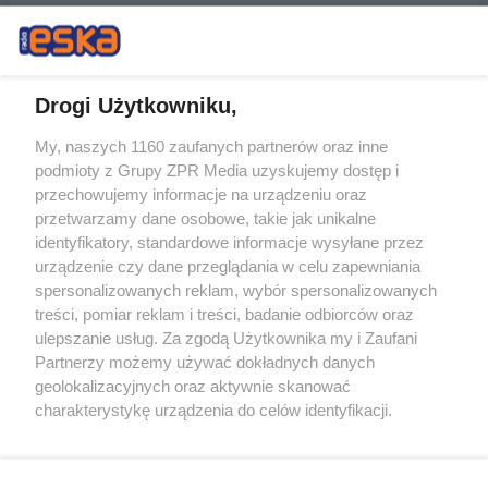
Drogi Użytkowniku,
My, naszych 1160 zaufanych partnerów oraz inne
Żaden utwór zamieszczony w serwisie nie może być powielany i
podmioty z Grupy ZPR Media uzyskujemy dostęp i
rozpowszechniany lub dalej rozpowszechniany w jakikolwiek sposób (w
przechowujemy informacje na urządzeniu oraz
tym także elektroniczny lub mechaniczny) na jakimkolwiek polu
eksploatacji w jakiejkolwiek formie, włącznie z umieszczaniem w
przetwarzamy dane osobowe, takie jak unikalne
Internecie bez pisemnej zgody właściciela praw. Jakiekolwiek użycie lub
identyfikatory, standardowe informacje wysyłane przez
wykorzystanie utworów w całości lub w części z naruszeniem prawa,
tzn. bez właściwej zgody, jest zabronione pod groźbą kary i może być
urządzenie czy dane przeglądania w celu zapewniania
ścigane prawnie.
spersonalizowanych reklam, wybór spersonalizowanych
treści, pomiar reklam i treści, badanie odbiorców oraz
ulepszanie usług. Za zgodą Użytkownika my i Zaufani
Partnerzy możemy używać dokładnych danych
geolokalizacyjnych oraz aktywnie skanować
charakterystykę urządzenia do celów identyfikacji.
Ponieważ cenimy Twoją prywatność, prosimy o zgodę na
O nas
korzystanie z tych technologii poprzez kliknięcie
Informacje prawne
„Akceptuję”. Zgoda jest dobrowolna i zawsze możesz ją