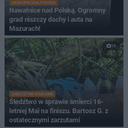
NIEBEZPIECZNA POGODA
Nawałnice nad Polską. Ogromny
grad niszczy dachy i auta na
Mazurach!
19
ZABÓJSTWO W MŁAWIE
Śledztwo w sprawie śmierci 16-
letniej Mai na finiszu. Bartosz G. z
ostatecznymi zarzutami