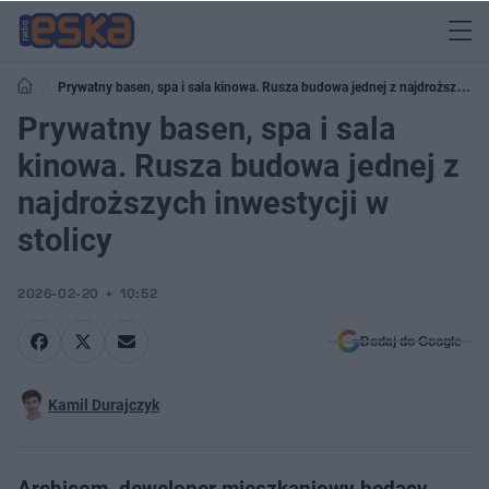
Prywatny basen, spa i sala kinowa. Rusza budowa jednej z najdroższych
inwestycji w stolicy
Prywatny basen, spa i sala
kinowa. Rusza budowa jednej z
najdroższych inwestycji w
stolicy
2026-02-20
10:52
Dodaj do Google
Kamil Durajczyk
Archicom, deweloper mieszkaniowy będący