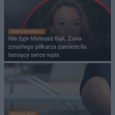
ŚMIERĆ BRAMKARZA
Nie żyje Mateusz Bąk. Żona
zmarłego piłkarza zamieściła
łamiący serce wpis
SKOKI DO WODY