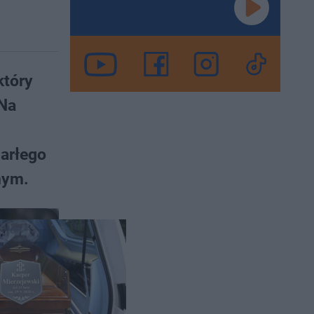
który
 Na
arłego
nym.