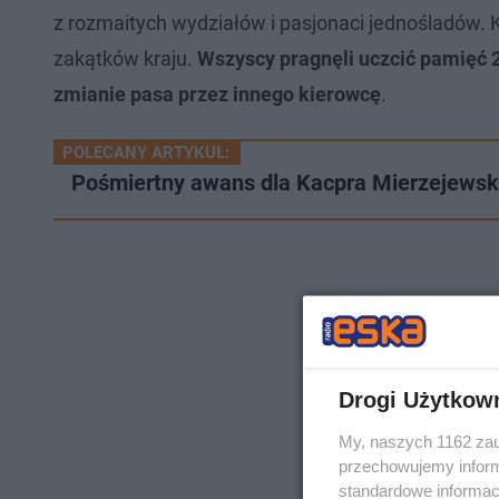
z rozmaitych wydziałów i pasjonaci jednośladów. K
zakątków kraju.
Wszyscy pragnęli uczcić pamięć 2
zmianie pasa przez innego kierowcę
.
POLECANY ARTYKUŁ:
Pośmiertny awans dla Kacpra Mierzejewskie
Drogi Użytkow
My, naszych 1162 zau
przechowujemy informa
standardowe informac