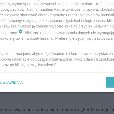
klam, wybór spersonalizowanych treści, pomiar reklam i treści, bad
 zgodą Użytkownika my i Zaufani Partnerzy możemy używać dokład
az aktywnie skanować charakterystykę urządzenia do celów identyfi
ść, prosimy o zgodę na korzystanie z tych technologii poprzez klikn
uszające słowa na pogrzebie 23-letniego poli
a i zawsze możesz ją zmienić/wycofać klikając przycisk ustawień pr
ogu strony
. Niektóre rodzaje przetwarzania danych nie wymagaj
iwić się takiemu przetwarzaniu. Preferencje będą miały zastosowanie
ło osobiste przemówienie, które wygłosił
starszy brat 
impijczykiem, prezydentem ani papieżem. Był po prostu zw
szymi informacjami, abyś mógł świadomie i komfortowo korzystać z
j swojej zwyczajności wydobył coś zdecydowanie
gółowe informacje dotyczące przetwarzania Twoich danych znajdzi
nięty i zapłakany krewny.
s
oraz po kliknięciu w „Ustawienia”.
stanowi świadectwo charakteru 23-latka. „Niektórzy prz
USTAWIENIA
drodze. Nie wszyscy go znali, a mimo to przyszli tutaj z
rłego związane z założeniem munduru. „Bardzo długo st