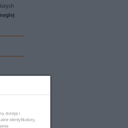
alszych
 nagłej
y dostęp i
lne identyfikatory,
iania