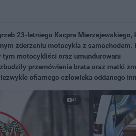
rzeb 23-letniego Kacpra Mierzejewskiego, 
icznym zderzeniu motocykla z samochodem.
 w tym motocykliści oraz umundurowani
zbudziły przemówienia brata oraz matki zm
 niezwykle ofiarnego człowieka oddanego in
41