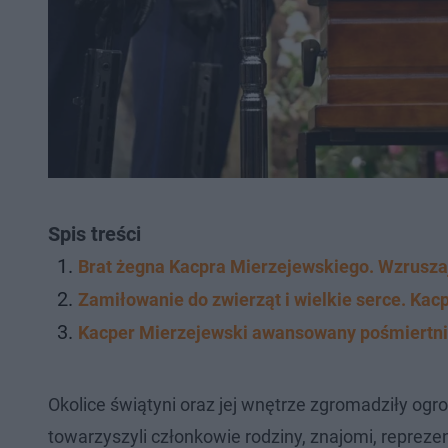
Spis treści
Brat żegna Kacpra Mierzejewskiego. Wzruszaj
Zamiłowanie do zwierząt i wielkie serce. Ka
Kacper Mierzejewski awansowany pośmiertnie
Okolice świątyni oraz jej wnętrze zgromadziły og
towarzyszyli członkowie rodziny, znajomi, reprezen