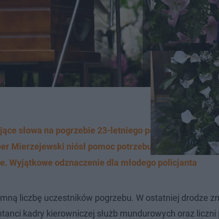
ące słowa na pogrzebie 23-letniego policjanta
cper Mierzejewski niósł pomoc potrzebującym
. Wyjątkowe odznaczenie dla młodego policjanta
romną liczbę uczestników pogrzebu. W ostatniej drodze 
tanci kadry kierowniczej służb mundurowych oraz liczni p