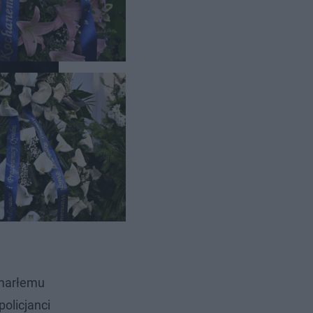
zmarłemu
olicjanci