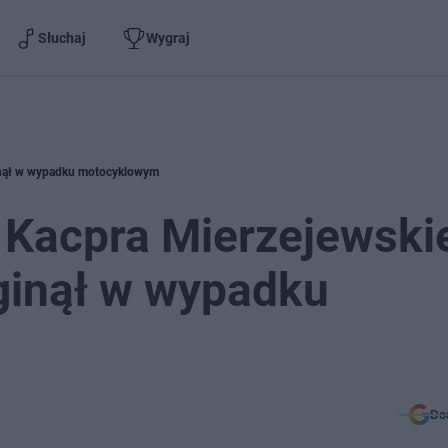
Słuchaj
Wygraj
ginął w wypadku motocyklowym
 Kacpra Mierzejewski
zginął w wypadku
Do