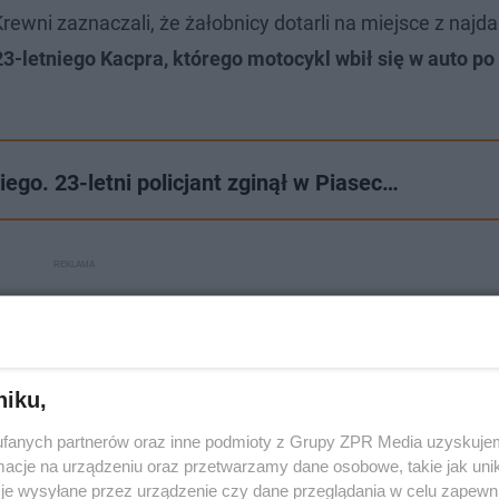
rewni zaznaczali, że żałobnicy dotarli na miejsce z najd
3-letniego Kacpra, którego motocykl wbił się w auto po
go. 23-letni policjant zginął w Piasec…
niku,
fanych partnerów oraz inne podmioty z Grupy ZPR Media uzyskujem
cje na urządzeniu oraz przetwarzamy dane osobowe, takie jak unika
je wysyłane przez urządzenie czy dane przeglądania w celu zapewn