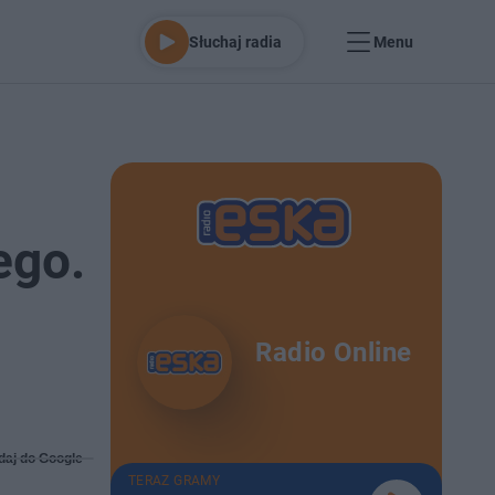
Słuchaj radia
Menu
ego.
Radio Online
daj do Google
TERAZ GRAMY