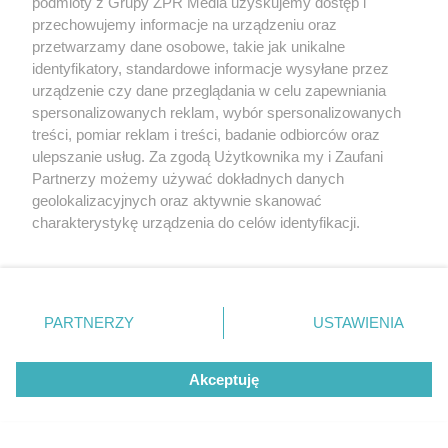
podmioty z Grupy ZPR Media uzyskujemy dostęp i
przechowujemy informacje na urządzeniu oraz
przetwarzamy dane osobowe, takie jak unikalne
identyfikatory, standardowe informacje wysyłane przez
urządzenie czy dane przeglądania w celu zapewniania
spersonalizowanych reklam, wybór spersonalizowanych
treści, pomiar reklam i treści, badanie odbiorców oraz
ulepszanie usług. Za zgodą Użytkownika my i Zaufani
Partnerzy możemy używać dokładnych danych
geolokalizacyjnych oraz aktywnie skanować
charakterystykę urządzenia do celów identyfikacji.
Ponieważ cenimy Twoją prywatność, prosimy o zgodę na
korzystanie z tych technologii poprzez kliknięcie
„Akceptuję”. Zgoda jest dobrowolna i zawsze możesz ją
zmienić/wycofać klikając przycisk ustawień prywatności
PARTNERZY
USTAWIENIA
znajdujący się w lewym dolnym rogu strony
. Niektóre
rodzaje przetwarzania danych nie wymagają zgody
Akceptuję
użytkownika, ale masz prawo sprzeciwić się takiemu
przetwarzaniu. Preferencje będą miały zastosowanie tylko
na tej witrynie.