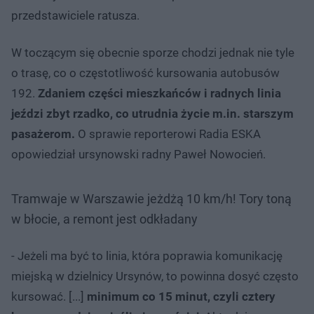
przedstawiciele ratusza.
W toczącym się obecnie sporze chodzi jednak nie tyle
o trasę, co o częstotliwość kursowania autobusów
192.
Zdaniem części mieszkańców i radnych linia
jeździ zbyt rzadko, co utrudnia życie m.in. starszym
pasażerom.
O sprawie reporterowi Radia ESKA
opowiedział ursynowski radny Paweł Nowocień.
Tramwaje w Warszawie jeżdżą 10 km/h! Tory toną
w błocie, a remont jest odkładany
- Jeżeli ma być to linia, która poprawia komunikację
miejską w dzielnicy Ursynów, to powinna dosyć często
kursować. [...]
minimum co 15 minut, czyli cztery