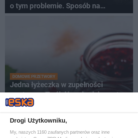
o tym problemie. Sposób na
pociemniałą biżuterię
DOMOWE PRZETWORY
Jedna łyżeczka w zupełności
wystarczy. Twój dżem będzie gęsty
jak nigdy
Drogi Użytkowniku,
ZOBACZ WIĘCEJ
My, naszych 1160 zaufanych partnerów oraz inne