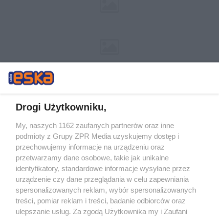
Drogi Użytkowniku,
My, naszych 1162 zaufanych partnerów oraz inne
Żaden utwór zamieszczony w serwisie nie może być powielany i
podmioty z Grupy ZPR Media uzyskujemy dostęp i
rozpowszechniany lub dalej rozpowszechniany w jakikolwiek sposób (w
przechowujemy informacje na urządzeniu oraz
tym także elektroniczny lub mechaniczny) na jakimkolwiek polu
eksploatacji w jakiejkolwiek formie, włącznie z umieszczaniem w
przetwarzamy dane osobowe, takie jak unikalne
Internecie bez pisemnej zgody właściciela praw. Jakiekolwiek użycie lub
identyfikatory, standardowe informacje wysyłane przez
wykorzystanie utworów w całości lub w części z naruszeniem prawa,
tzn. bez właściwej zgody, jest zabronione pod groźbą kary i może być
urządzenie czy dane przeglądania w celu zapewniania
ścigane prawnie.
spersonalizowanych reklam, wybór spersonalizowanych
treści, pomiar reklam i treści, badanie odbiorców oraz
ulepszanie usług. Za zgodą Użytkownika my i Zaufani