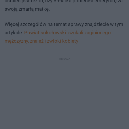
ustaleń jest też to, czy 59-latka pobierała emeryturę za
swoją zmarłą matkę.
Więcej szczegółów na temat sprawy znajdziecie w tym
artykule:
Powiat sokołowski: szukali zaginionego
mężczyzny, znaleźli zwłoki kobiety