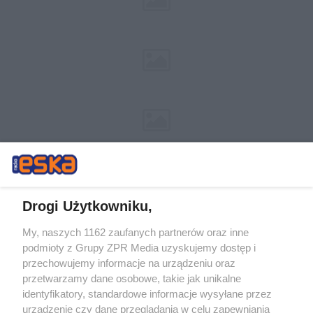
Drogi Użytkowniku,
My, naszych 1162 zaufanych partnerów oraz inne
Żaden utwór zamieszczony w serwisie nie może być powielany i
podmioty z Grupy ZPR Media uzyskujemy dostęp i
rozpowszechniany lub dalej rozpowszechniany w jakikolwiek sposób (w
tym także elektroniczny lub mechaniczny) na jakimkolwiek polu
przechowujemy informacje na urządzeniu oraz
eksploatacji w jakiejkolwiek formie, włącznie z umieszczaniem w
przetwarzamy dane osobowe, takie jak unikalne
Internecie bez pisemnej zgody właściciela praw. Jakiekolwiek użycie lub
identyfikatory, standardowe informacje wysyłane przez
wykorzystanie utworów w całości lub w części z naruszeniem prawa,
tzn. bez właściwej zgody, jest zabronione pod groźbą kary i może być
urządzenie czy dane przeglądania w celu zapewniania