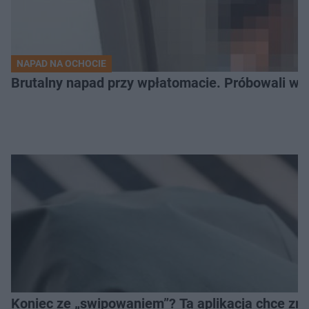
NAPAD NA OCHOCIE
Brutalny napad przy wpłatomacie. Próbowali wci
Koniec ze „swipowaniem”? Ta aplikacja chce zm