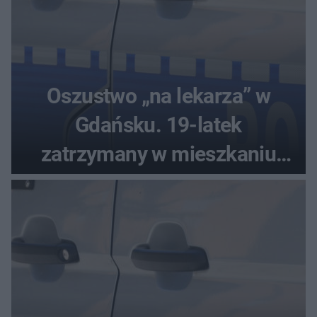
Oszustwo „na lekarza” w
Gdańsku. 19-latek
zatrzymany w mieszkaniu
seniora