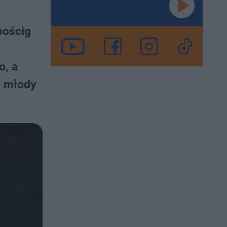
pościg
o, a
z młody