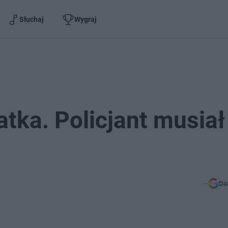
Słuchaj
Wygraj
atka. Policjant musiał
Do