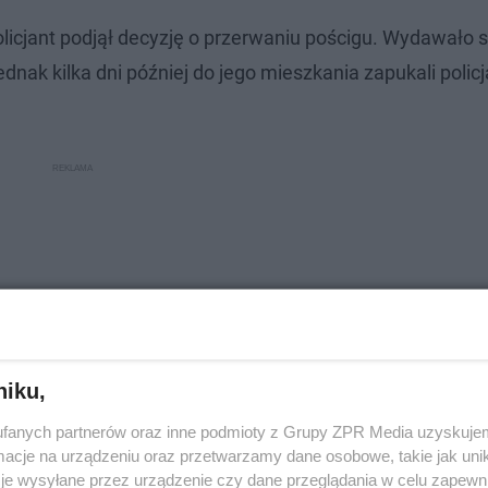
icjant podjął decyzję o przerwaniu pościgu. Wydawało s
ednak kilka dni później do jego mieszkania zapukali policj
niku,
fanych partnerów oraz inne podmioty z Grupy ZPR Media uzyskujem
cje na urządzeniu oraz przetwarzamy dane osobowe, takie jak unika
je wysyłane przez urządzenie czy dane przeglądania w celu zapewn