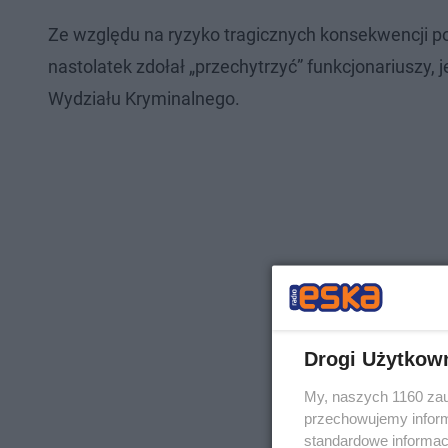
Ze względu na ryzyko tragicznych konsekwencji pol
nastolatek zdołał „przechytrzyć” funkcjonariuszy, j
Wydziału Kryminalnego.
Drogi Użytkow
My, naszych 1160 zau
przechowujemy informa
standardowe informac