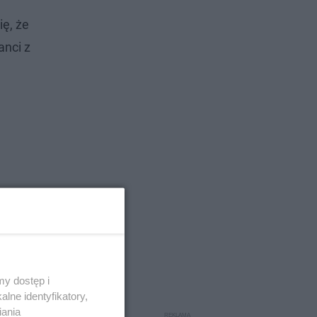
ię, że
anci z
y dostęp i
lne identyfikatory,
iania