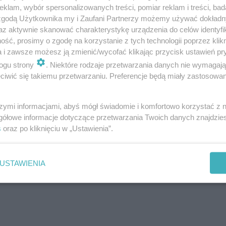
klam, wybór spersonalizowanych treści, pomiar reklam i treści, bad
 zgodą Użytkownika my i Zaufani Partnerzy możemy używać dokład
az aktywnie skanować charakterystykę urządzenia do celów identyfi
i stanęli w jego drzwiach. Został zatrzymany i usłyszał
ść, prosimy o zgodę na korzystanie z tych technologii poprzez klikn
a i zawsze możesz ją zmienić/wycofać klikając przycisk ustawień pr
zi kara
do 5 lat więzienia
. Odpowie również za wszystkie
ogu strony
. Niektóre rodzaje przetwarzania danych nie wymagaj
i.
iwić się takiemu przetwarzaniu. Preferencje będą miały zastosowanie
ała ogromne zagrożenie nie tylko dla samego kierująceg
szymi informacjami, abyś mógł świadomie i komfortowo korzystać z
erzystów i innych użytkowników drogi. Ten przypadek jes
gółowe informacje dotyczące przetwarzania Twoich danych znajdzi
s
oraz po kliknięciu w „Ustawienia”.
pieczeństwo, musi liczyć się z tym, że prędzej czy późnie
. Magdalena Gąsowska z Komendy Powiatowej Policji 
USTAWIENIA