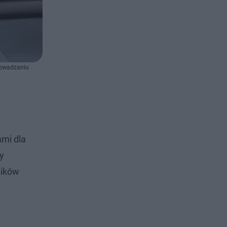
rowadzaniu
ami dla
y
ników