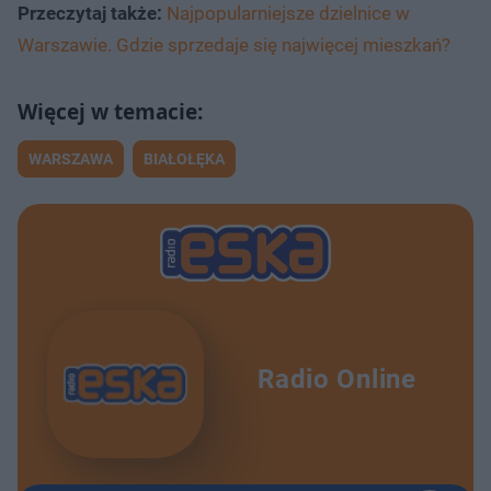
Przeczytaj także:
Najpopularniejsze dzielnice w
Warszawie. Gdzie sprzedaje się najwięcej mieszkań?
WARSZAWA
BIAŁOŁĘKA
Radio Online