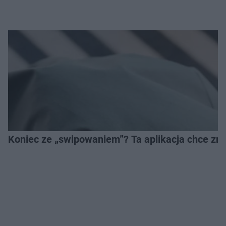
Koniec ze „swipowaniem”? Ta aplikacja chce zm