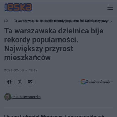
Ta warszawska dzielnica bije rekordy popularności. Największy przyrost
mieszkańców
Ta warszawska dzielnica bije
rekordy popularności.
Największy przyrost
mieszkańców
2023-02-06
12:32
Dodaj do Google
Jakub Oworuszko
Liczba ludności Warszawy i poszczególnych