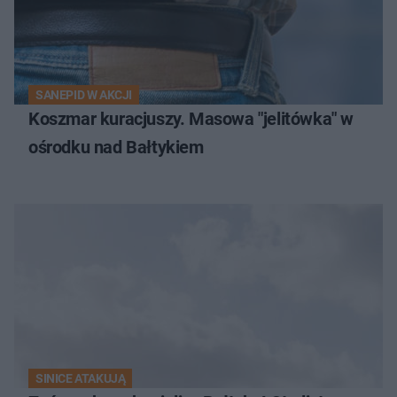
SANEPID W AKCJI
Koszmar kuracjuszy. Masowa "jelitówka" w
ośrodku nad Bałtykiem
SINICE ATAKUJĄ