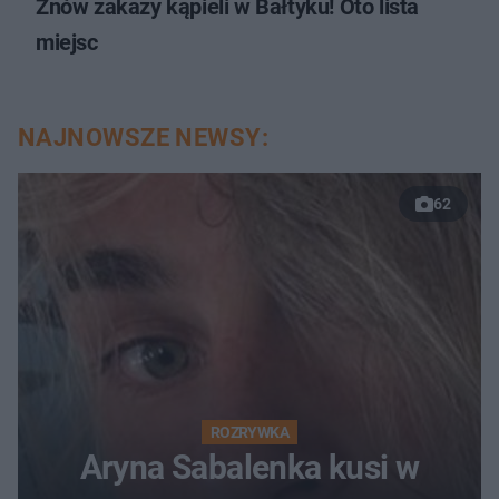
Znów zakazy kąpieli w Bałtyku! Oto lista
miejsc
NAJNOWSZE NEWSY:
62
ROZRYWKA
Aryna Sabalenka kusi w