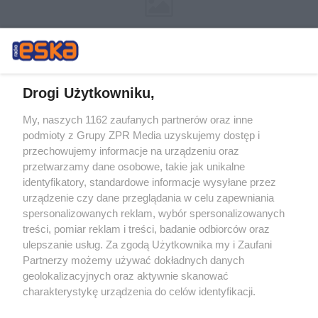
Drogi Użytkowniku,
My, naszych 1162 zaufanych partnerów oraz inne
Żaden utwór zamieszczony w serwisie nie może być powielany i
podmioty z Grupy ZPR Media uzyskujemy dostęp i
rozpowszechniany lub dalej rozpowszechniany w jakikolwiek sposób (w
tym także elektroniczny lub mechaniczny) na jakimkolwiek polu
przechowujemy informacje na urządzeniu oraz
eksploatacji w jakiejkolwiek formie, włącznie z umieszczaniem w
przetwarzamy dane osobowe, takie jak unikalne
Internecie bez pisemnej zgody właściciela praw. Jakiekolwiek użycie lub
identyfikatory, standardowe informacje wysyłane przez
wykorzystanie utworów w całości lub w części z naruszeniem prawa,
tzn. bez właściwej zgody, jest zabronione pod groźbą kary i może być
urządzenie czy dane przeglądania w celu zapewniania
ścigane prawnie.
spersonalizowanych reklam, wybór spersonalizowanych
treści, pomiar reklam i treści, badanie odbiorców oraz
ulepszanie usług. Za zgodą Użytkownika my i Zaufani
Partnerzy możemy używać dokładnych danych
geolokalizacyjnych oraz aktywnie skanować
charakterystykę urządzenia do celów identyfikacji.
Ponieważ cenimy Twoją prywatność, prosimy o zgodę na
O nas