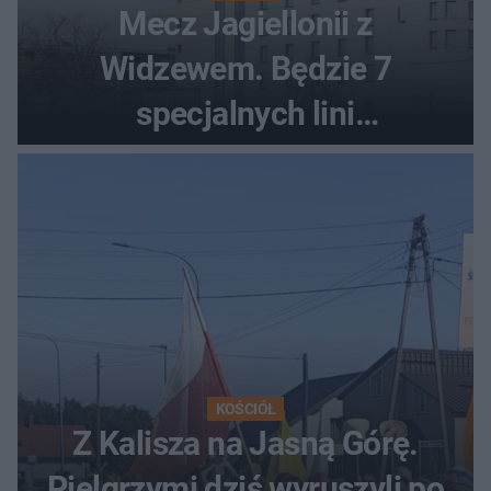
Mecz Jagiellonii z
Widzewem. Będzie 7
specjalnych lini
autobusowych
KOŚCIÓŁ
Z Kalisza na Jasną Górę.
Pielgrzymi dziś wyruszyli po