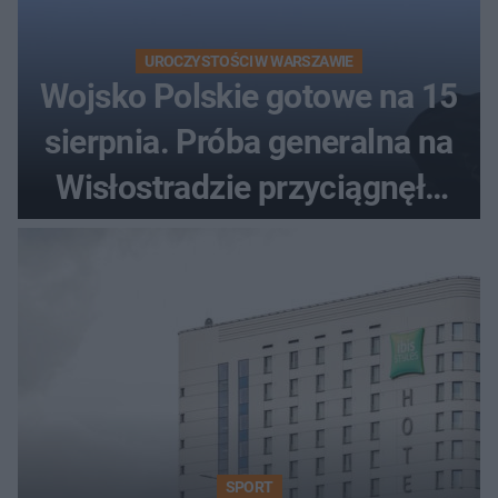
UROCZYSTOŚCI W WARSZAWIE
Wojsko Polskie gotowe na 15
sierpnia. Próba generalna na
Wisłostradzie przyciągnęła
tłumy
SPORT