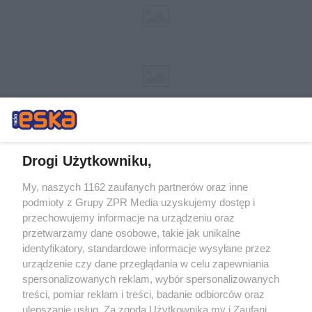
Drogi Użytkowniku,
My, naszych 1162 zaufanych partnerów oraz inne
Żaden utwór zamieszczony w serwisie nie może być powielany i
podmioty z Grupy ZPR Media uzyskujemy dostęp i
rozpowszechniany lub dalej rozpowszechniany w jakikolwiek sposób (w
przechowujemy informacje na urządzeniu oraz
tym także elektroniczny lub mechaniczny) na jakimkolwiek polu
eksploatacji w jakiejkolwiek formie, włącznie z umieszczaniem w
przetwarzamy dane osobowe, takie jak unikalne
Internecie bez pisemnej zgody właściciela praw. Jakiekolwiek użycie lub
identyfikatory, standardowe informacje wysyłane przez
wykorzystanie utworów w całości lub w części z naruszeniem prawa,
tzn. bez właściwej zgody, jest zabronione pod groźbą kary i może być
urządzenie czy dane przeglądania w celu zapewniania
ścigane prawnie.
spersonalizowanych reklam, wybór spersonalizowanych
treści, pomiar reklam i treści, badanie odbiorców oraz
ulepszanie usług. Za zgodą Użytkownika my i Zaufani