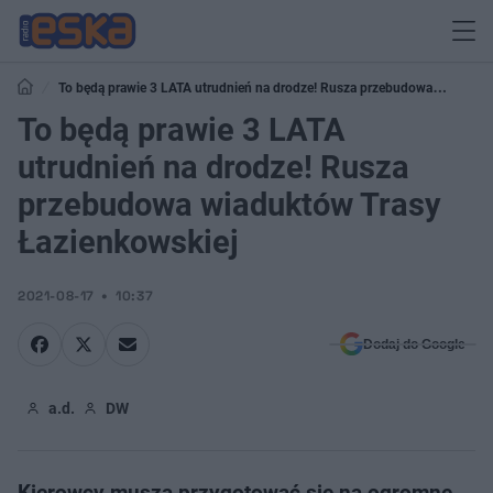
To będą prawie 3 LATA utrudnień na drodze! Rusza przebudowa
wiaduktów Trasy Łazienkowskiej
To będą prawie 3 LATA
utrudnień na drodze! Rusza
przebudowa wiaduktów Trasy
Łazienkowskiej
2021-08-17
10:37
Dodaj do Google
a.d.
DW
Kierowcy muszą przygotować się na ogromne