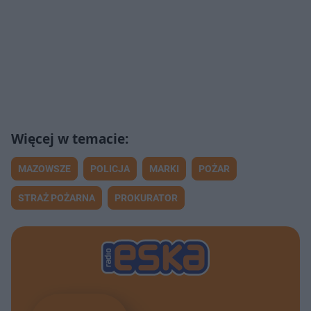
MAZOWSZE
POLICJA
MARKI
POŻAR
STRAŻ POŻARNA
PROKURATOR