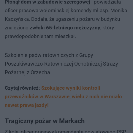
Płonął dom w zabudowie szeregowej
- powiedziała
oficer prasowa wołomińskiej komendy mł.asp. Monika
Kaczyńska. Dodała, że ugaszeniu pożaru w budynku
znaleziono
zwłoki 65-letniego mężczyzny
, który
prawdopodobnie tam mieszkał.
Szkolenie psów ratowniczych z Grupy
Poszukiwawczo-Ratowniczej Ochotniczej Straży
Pożarnej z Orzecha
Czytaj również:
Szokujące wyniki kontroli
przewoźników w Warszawie, wielu z nich nie miało
nawet prawa jazdy!
Tragiczny pożar w Markach
Z kolei oficer prasowy komendanta powiatowego PSP