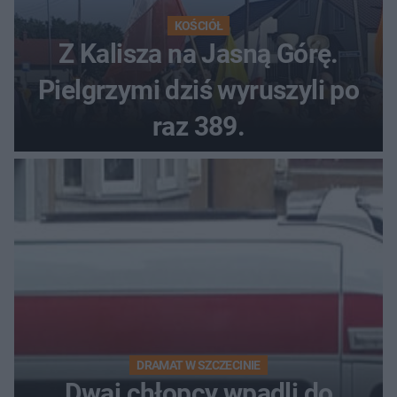
KOŚCIÓŁ
Z Kalisza na Jasną Górę.
Pielgrzymi dziś wyruszyli po
raz 389.
DRAMAT W SZCZECINIE
Dwaj chłopcy wpadli do