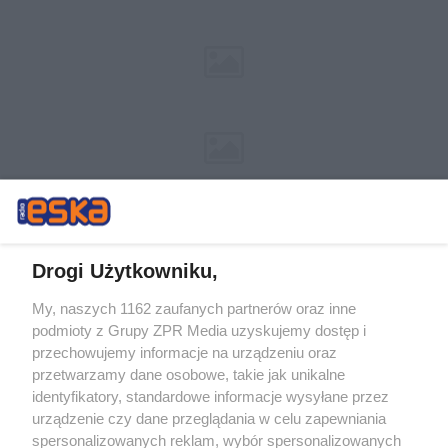
Drogi Użytkowniku,
My, naszych 1162 zaufanych partnerów oraz inne
Żaden utwór zamieszczony w serwisie nie może być powielany i
podmioty z Grupy ZPR Media uzyskujemy dostęp i
rozpowszechniany lub dalej rozpowszechniany w jakikolwiek sposób (w
tym także elektroniczny lub mechaniczny) na jakimkolwiek polu
przechowujemy informacje na urządzeniu oraz
eksploatacji w jakiejkolwiek formie, włącznie z umieszczaniem w
przetwarzamy dane osobowe, takie jak unikalne
Internecie bez pisemnej zgody właściciela praw. Jakiekolwiek użycie lub
identyfikatory, standardowe informacje wysyłane przez
wykorzystanie utworów w całości lub w części z naruszeniem prawa,
tzn. bez właściwej zgody, jest zabronione pod groźbą kary i może być
urządzenie czy dane przeglądania w celu zapewniania
ścigane prawnie.
spersonalizowanych reklam, wybór spersonalizowanych