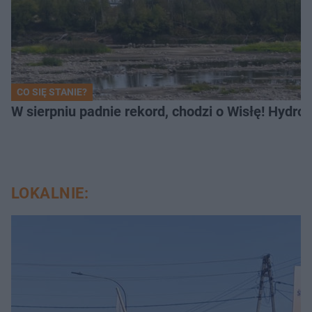
CO SIĘ STANIE?
W sierpniu padnie rekord, chodzi o Wisłę! Hydro
LOKALNIE: