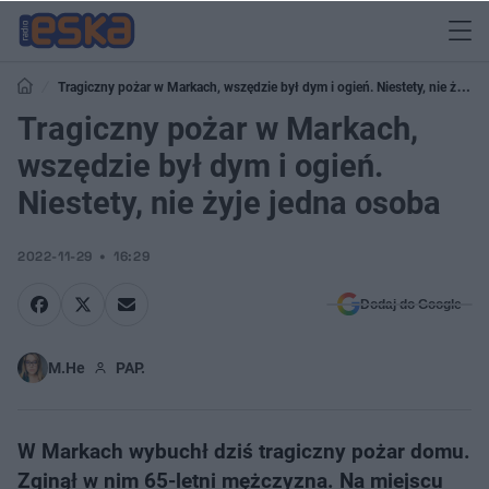
Tragiczny pożar w Markach, wszędzie był dym i ogień. Niestety, nie żyje
jedna osoba
Tragiczny pożar w Markach,
wszędzie był dym i ogień.
Niestety, nie żyje jedna osoba
2022-11-29
16:29
Dodaj do Google
M.He
PAP.
W Markach wybuchł dziś tragiczny pożar domu.
Zginął w nim 65-letni mężczyzna. Na miejscu