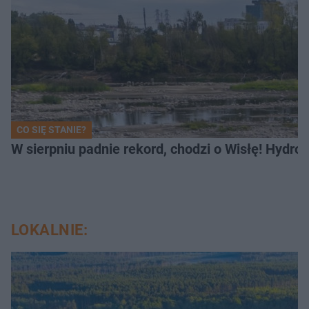
CO SIĘ STANIE?
W sierpniu padnie rekord, chodzi o Wisłę! Hydro
LOKALNIE: