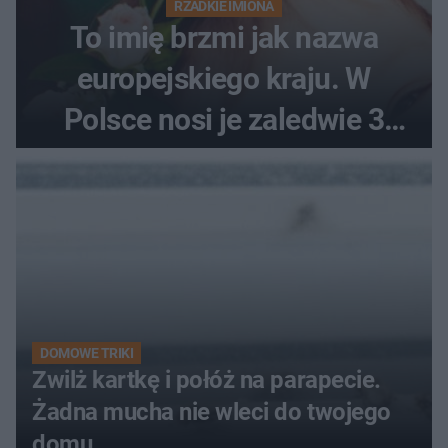
RZADKIE IMIONA
To imię brzmi jak nazwa
europejskiego kraju. W
Polsce nosi je zaledwie 3
kobiety
DOMOWE TRIKI
Zwilż kartkę i połóż na parapecie.
Żadna mucha nie wleci do twojego
domu