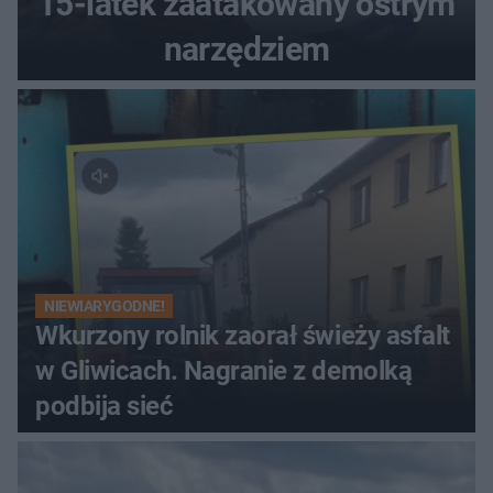
15-latek zaatakowany ostrym
narzędziem
NIEWIARYGODNE!
Wkurzony rolnik zaorał świeży asfalt
w Gliwicach. Nagranie z demolką
podbija sieć