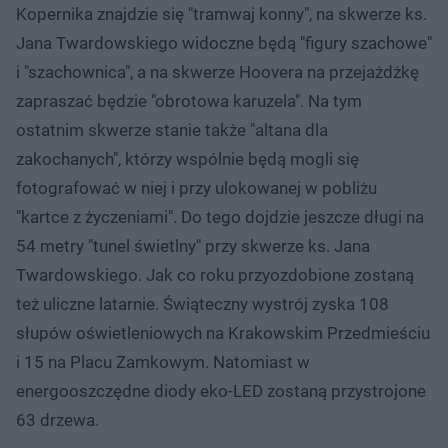
Kopernika znajdzie się "tramwaj konny", na skwerze ks.
Jana Twardowskiego widoczne będą "figury szachowe"
i "szachownica", a na skwerze Hoovera na przejażdżkę
zapraszać będzie "obrotowa karuzela". Na tym
ostatnim skwerze stanie także "altana dla
zakochanych", którzy wspólnie będą mogli się
fotografować w niej i przy ulokowanej w pobliżu
"kartce z życzeniami". Do tego dojdzie jeszcze długi na
54 metry "tunel świetlny" przy skwerze ks. Jana
Twardowskiego. Jak co roku przyozdobione zostaną
też uliczne latarnie. Świąteczny wystrój zyska 108
słupów oświetleniowych na Krakowskim Przedmieściu
i 15 na Placu Zamkowym. Natomiast w
energooszczędne diody eko-LED zostaną przystrojone
63 drzewa.