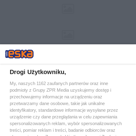
Drogi Użytkowniku,
My, naszych 1162 zaufanych partnerów oraz inne
Żaden utwór zamieszczony w serwisie nie może być powielany i
podmioty z Grupy ZPR Media uzyskujemy dostęp i
rozpowszechniany lub dalej rozpowszechniany w jakikolwiek sposób (w
tym także elektroniczny lub mechaniczny) na jakimkolwiek polu
przechowujemy informacje na urządzeniu oraz
eksploatacji w jakiejkolwiek formie, włącznie z umieszczaniem w
przetwarzamy dane osobowe, takie jak unikalne
Internecie bez pisemnej zgody właściciela praw. Jakiekolwiek użycie lub
identyfikatory, standardowe informacje wysyłane przez
wykorzystanie utworów w całości lub w części z naruszeniem prawa,
tzn. bez właściwej zgody, jest zabronione pod groźbą kary i może być
urządzenie czy dane przeglądania w celu zapewniania
ścigane prawnie.
spersonalizowanych reklam, wybór spersonalizowanych
treści, pomiar reklam i treści, badanie odbiorców oraz