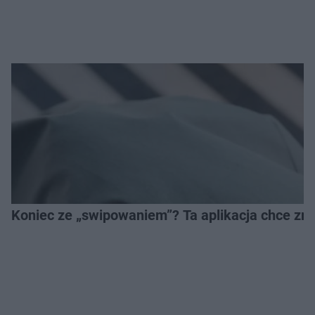
Koniec ze „swipowaniem”? Ta aplikacja chce zm