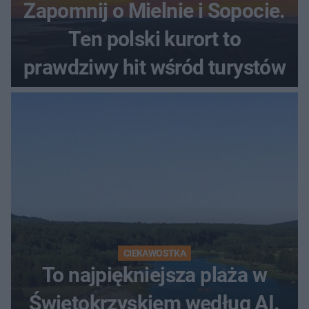
Zapomnij o Mielnie i Sopocie.
Ten polski kurort to
prawdziwy hit wśród turystów
CIEKAWOSTKA
To najpiękniejsza plaża w
Świętokrzyskiem według AI.