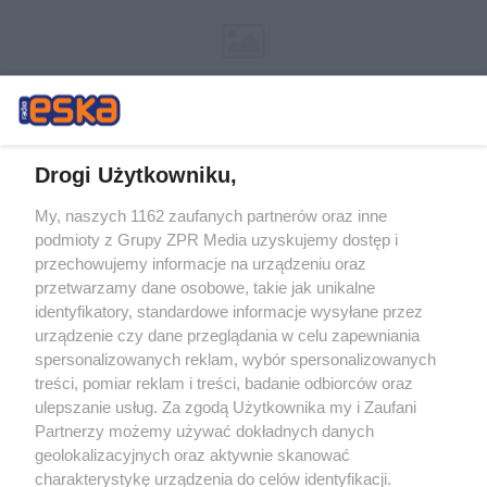
Drogi Użytkowniku,
My, naszych 1162 zaufanych partnerów oraz inne
Żaden utwór zamieszczony w serwisie nie może być powielany i
podmioty z Grupy ZPR Media uzyskujemy dostęp i
rozpowszechniany lub dalej rozpowszechniany w jakikolwiek sposób (w
tym także elektroniczny lub mechaniczny) na jakimkolwiek polu
przechowujemy informacje na urządzeniu oraz
eksploatacji w jakiejkolwiek formie, włącznie z umieszczaniem w
przetwarzamy dane osobowe, takie jak unikalne
Internecie bez pisemnej zgody właściciela praw. Jakiekolwiek użycie lub
identyfikatory, standardowe informacje wysyłane przez
wykorzystanie utworów w całości lub w części z naruszeniem prawa,
tzn. bez właściwej zgody, jest zabronione pod groźbą kary i może być
urządzenie czy dane przeglądania w celu zapewniania
ścigane prawnie.
spersonalizowanych reklam, wybór spersonalizowanych
treści, pomiar reklam i treści, badanie odbiorców oraz
ulepszanie usług. Za zgodą Użytkownika my i Zaufani
Partnerzy możemy używać dokładnych danych
geolokalizacyjnych oraz aktywnie skanować
charakterystykę urządzenia do celów identyfikacji.