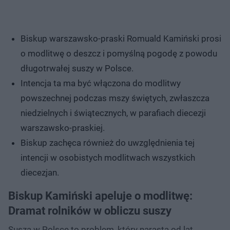
Biskup warszawsko-praski Romuald Kamiński prosi
o modlitwę o deszcz i pomyślną pogodę z powodu
długotrwałej suszy w Polsce.
Intencja ta ma być włączona do modlitwy
powszechnej podczas mszy świętych, zwłaszcza
niedzielnych i świątecznych, w parafiach diecezji
warszawsko-praskiej.
Biskup zachęca również do uwzględnienia tej
intencji w osobistych modlitwach wszystkich
diecezjan.
Biskup Kamiński apeluje o modlitwę:
Dramat rolników w obliczu suszy
Susza w Polsce to problem, który narasta od lat,