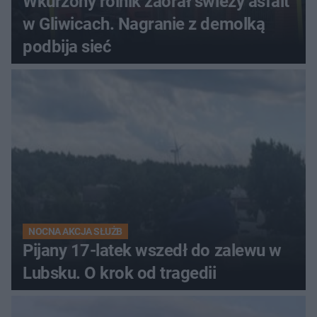
Wkurzony rolnik zaorał świeży asfalt
w Gliwicach. Nagranie z demolką
podbija sieć
NOCNA AKCJA SŁUŻB
Pijany 17-latek wszedł do zalewu w
Lubsku. O krok od tragedii