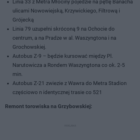
Linia 33 z Metra Młociny pojedzie na pętlę Banacha
ulicami Nowowiejską, Krzywickiego, Filtrową i
Grójecką
Linia 79 uzupełni skróconą 9 na Ochocie do
centrum, a na Pradze w al. Waszyngtona i na
Grochowskiej.
Autobus Z-9 – będzie kursować między Pl.
Narutowicza a Rondem Waszyngtona co ok. 2-5
min.
Autobus Z-21 zwiezie z Wawra do Metra Stadion
częściowo n identycznej trasie co 521
Remont torowiska na Grzybowskiej: