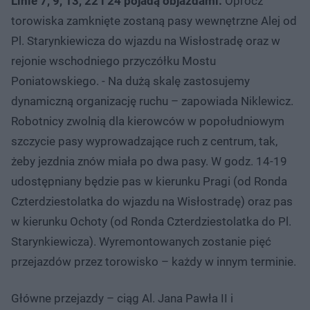
Linie 7, 9, 13, 22 i 24 pojadą objazdami.
Oprócz
torowiska zamknięte zostaną pasy wewnętrzne Alej od
Pl. Starynkiewicza do wjazdu na Wisłostradę oraz w
rejonie wschodniego przyczółku Mostu
Poniatowskiego. - Na dużą skalę zastosujemy
dynamiczną organizację ruchu – zapowiada Niklewicz.
Robotnicy zwolnią dla kierowców w popołudniowym
szczycie pasy wyprowadzające ruch z centrum, tak,
żeby jezdnia znów miała po dwa pasy. W godz. 14-19
udostępniany będzie pas w kierunku Pragi (od Ronda
Czterdziestolatka do wjazdu na Wisłostradę) oraz pas
w kierunku Ochoty (od Ronda Czterdziestolatka do Pl.
Starynkiewicza). Wyremontowanych zostanie pięć
przejazdów przez torowisko – każdy w innym terminie.
Główne przejazdy – ciąg Al. Jana Pawła II i