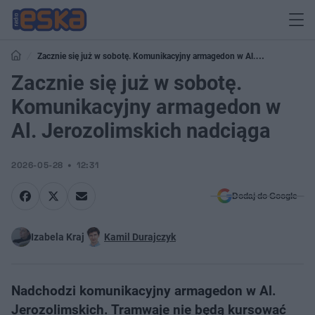
Zacznie się już w sobotę. Komunikacyjny armagedon w Al.
Jerozolimskich nadciąga
Zacznie się już w sobotę.
Komunikacyjny armagedon w
Al. Jerozolimskich nadciąga
2026-05-28
12:31
Dodaj do Google
Izabela Kraj
Kamil Durajczyk
Nadchodzi komunikacyjny armagedon w Al.
Jerozolimskich. Tramwaje nie będą kursować