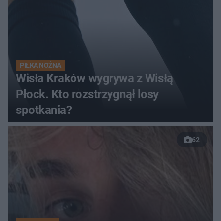
PIŁKA NOŻNA
Wisła Kraków wygrywa z Wisłą
Płock. Kto rozstrzygnął losy
spotkania?
62