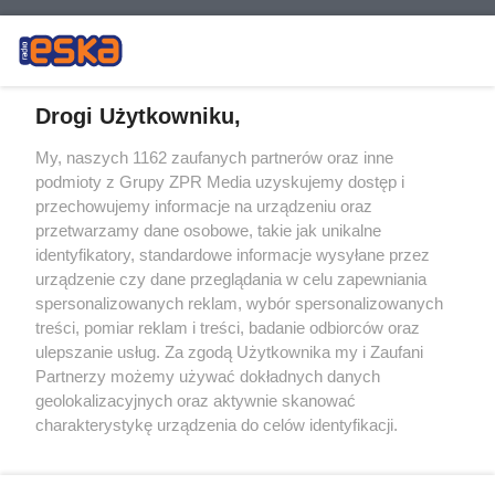
Drogi Użytkowniku,
My, naszych 1162 zaufanych partnerów oraz inne
Żaden utwór zamieszczony w serwisie nie może być powielany i
podmioty z Grupy ZPR Media uzyskujemy dostęp i
rozpowszechniany lub dalej rozpowszechniany w jakikolwiek sposób (w
przechowujemy informacje na urządzeniu oraz
tym także elektroniczny lub mechaniczny) na jakimkolwiek polu
eksploatacji w jakiejkolwiek formie, włącznie z umieszczaniem w
przetwarzamy dane osobowe, takie jak unikalne
Internecie bez pisemnej zgody właściciela praw. Jakiekolwiek użycie lub
identyfikatory, standardowe informacje wysyłane przez
wykorzystanie utworów w całości lub w części z naruszeniem prawa,
tzn. bez właściwej zgody, jest zabronione pod groźbą kary i może być
urządzenie czy dane przeglądania w celu zapewniania
ścigane prawnie.
spersonalizowanych reklam, wybór spersonalizowanych
treści, pomiar reklam i treści, badanie odbiorców oraz
ulepszanie usług. Za zgodą Użytkownika my i Zaufani
Partnerzy możemy używać dokładnych danych
geolokalizacyjnych oraz aktywnie skanować
charakterystykę urządzenia do celów identyfikacji.
Ponieważ cenimy Twoją prywatność, prosimy o zgodę na
O nas
korzystanie z tych technologii poprzez kliknięcie
Informacje prawne