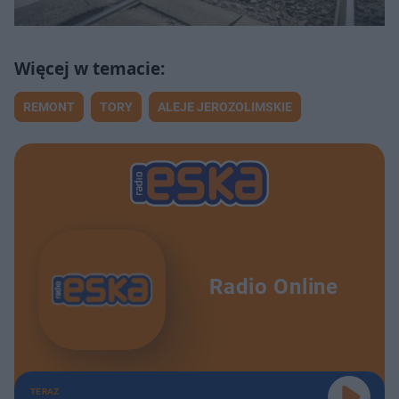
REMONT
TORY
ALEJE JEROZOLIMSKIE
Radio Online
TERAZ