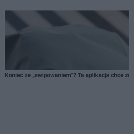
Koniec ze „swipowaniem”? Ta aplikacja chce zm