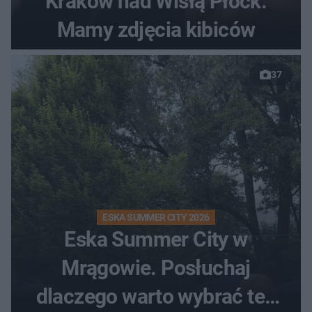
Kraków nad Wisłą Płock.
Mamy zdjęcia kibiców
37
ESKA SUMMER CITY 2026
Eska Summer City w
Mrągowie. Posłuchaj
dlaczego warto wybrać ten