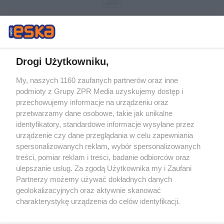
Drogi Użytkowniku,
My, naszych 1160 zaufanych partnerów oraz inne
Żaden utwór zamieszczony w serwisie nie może być powielany i
podmioty z Grupy ZPR Media uzyskujemy dostęp i
rozpowszechniany lub dalej rozpowszechniany w jakikolwiek sposób (w
przechowujemy informacje na urządzeniu oraz
tym także elektroniczny lub mechaniczny) na jakimkolwiek polu
eksploatacji w jakiejkolwiek formie, włącznie z umieszczaniem w
przetwarzamy dane osobowe, takie jak unikalne
Internecie bez pisemnej zgody właściciela praw. Jakiekolwiek użycie lub
identyfikatory, standardowe informacje wysyłane przez
wykorzystanie utworów w całości lub w części z naruszeniem prawa,
tzn. bez właściwej zgody, jest zabronione pod groźbą kary i może być
urządzenie czy dane przeglądania w celu zapewniania
ścigane prawnie.
spersonalizowanych reklam, wybór spersonalizowanych
treści, pomiar reklam i treści, badanie odbiorców oraz
ulepszanie usług. Za zgodą Użytkownika my i Zaufani
Partnerzy możemy używać dokładnych danych
geolokalizacyjnych oraz aktywnie skanować
charakterystykę urządzenia do celów identyfikacji.
Ponieważ cenimy Twoją prywatność, prosimy o zgodę na
O nas
korzystanie z tych technologii poprzez kliknięcie