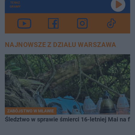
TERAZ
GRAMY
NAJNOWSZE Z DZIAŁU WARSZAWA
ZABÓJSTWO W MŁAWIE
Śledztwo w sprawie śmierci 16-letniej Mai na fi