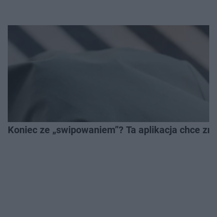
Koniec ze „swipowaniem”? Ta aplikacja chce zm