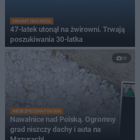
DRAMAT NAD WODĄ
47-latek utonął na żwirowni. Trwają
poszukiwania 30-latka
10
NIEBEZPIECZNA POGODA
Nawałnice nad Polską. Ogromny
grad niszczy dachy i auta na
Mazurach!