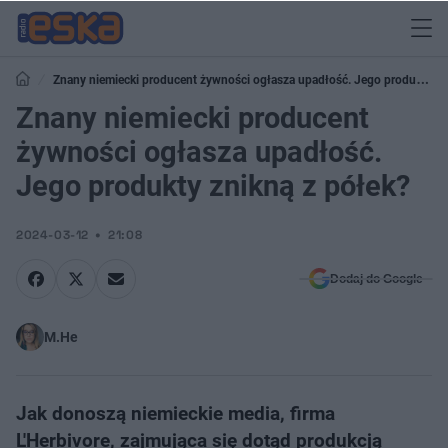
Znany niemiecki producent żywności ogłasza upadłość. Jego produkty
znikną z półek?
Znany niemiecki producent
żywności ogłasza upadłość.
Jego produkty znikną z półek?
2024-03-12
21:08
Dodaj do Google
M.He
Jak donoszą niemieckie media, firma
L'Herbivore, zajmująca się dotąd produkcją