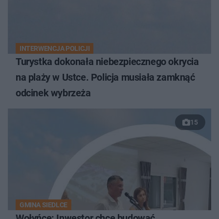
INTERWENCJA POLICJI
Turystka dokonała niebezpiecznego okrycia
na plaży w Ustce. Policja musiała zamknąć
odcinek wybrzeża
15
GMINA SIEDLCE
Wołyńce: Inwestor chce budować