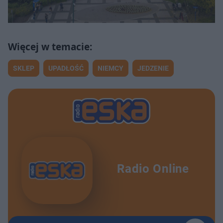
SKLEP
UPADŁOŚĆ
NIEMCY
JEDZENIE
Radio Online