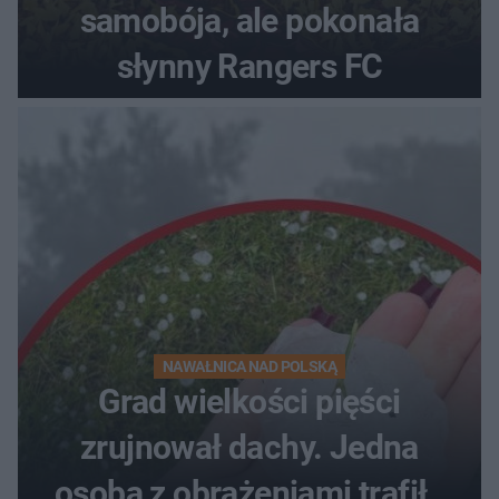
samobója, ale pokonała
słynny Rangers FC
NAWAŁNICA NAD POLSKĄ
Grad wielkości pięści
zrujnował dachy. Jedna
osoba z obrażeniami trafiła