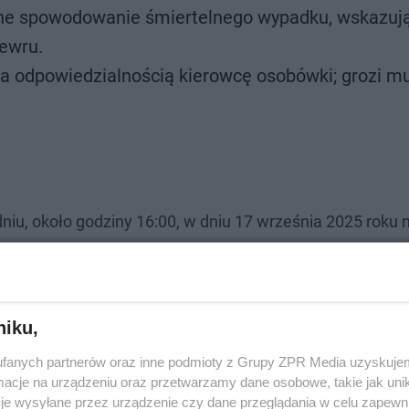
ślne spowodowanie śmiertelnego wypadku, wskazuj
newru.
cza odpowiedzialnością kierowcę osobówki; grozi mu
iu, około godziny 16:00, w dniu 17 września 2025 roku n
iki zderzyły się dwie maszyny: rolniczy Ursus prowadz
assat.
Samochodem osobowym podróżowały łącznie cz
oje dzieci w wieku 2 i 6 lat.
niku,
fanych partnerów oraz inne podmioty z Grupy ZPR Media uzyskujem
cje na urządzeniu oraz przetwarzamy dane osobowe, takie jak unika
je wysyłane przez urządzenie czy dane przeglądania w celu zapewn