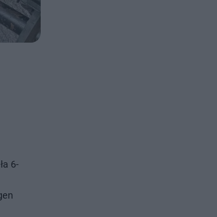
ła 6-
gen