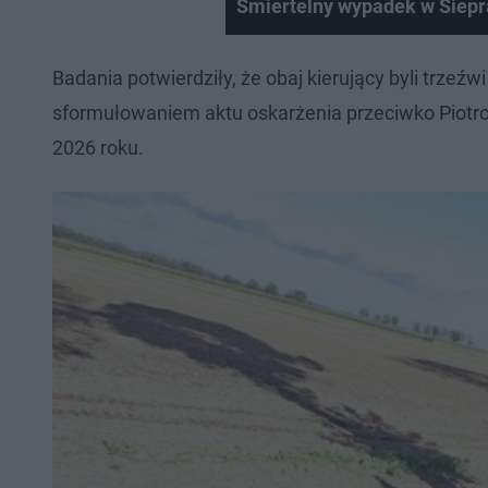
Śmiertelny wypadek w Siepr
Badania potwierdziły, że obaj kierujący byli trzeź
sformułowaniem aktu oskarżenia przeciwko Piotrow
2026 roku.