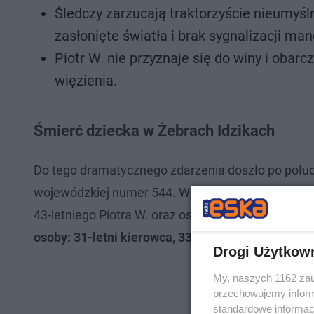
Śledczy zarzucają traktorzyście nieumy
zasłonięte światła i brak sygnalizacji ma
Piotr W. nie przyznaje się do winy i obar
więzienia.
Śmierć dziecka w Żebrach Idzikach
Do tego dramatycznego zdarzenia doszło po połudn
wojewódzkiej numer 544. W miejscowości Żebry Idz
43-letniego Piotra W. oraz osobowy Volkswagen P
osoby: 31-letni kierowca, 33-letnia kobieta oraz dw
Drogi Użytkow
My, naszych 1162 zau
przechowujemy informa
standardowe informac