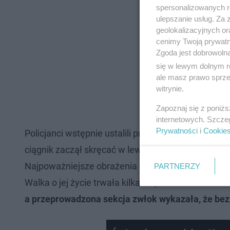
spersonalizowanych re
ulepszanie usług. Za
geolokalizacyjnych or
cenimy Twoją prywatno
Zgoda jest dobrowoln
się w lewym dolnym r
ale masz prawo sprzec
witrynie.
Zapoznaj się z poniż
internetowych. Szcze
Prywatności
i
Cookie
Policjanci wstępnie ustalili przebieg zdarzenia
ciągnik zaczął skręcać w lewo na pole. Osobówka 
Najpoważniejsze obrażenia odniosła 6-letnia Maria
PARTNERZY
Walka o jej życie trwała kilka dni, lecz obrażenia o
a przeprowadzona sekcja zwłok wykazała, że bezp