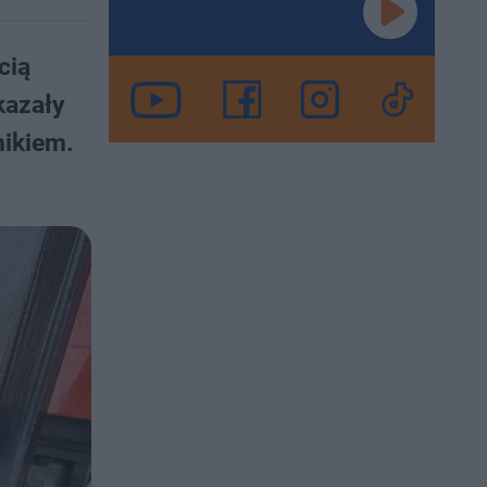
cią
kazały
nikiem.