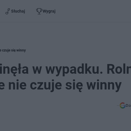
Słuchaj
Wygraj
e czuje się winny
ginęła w wypadku. Rol
e nie czuje się winny
Do