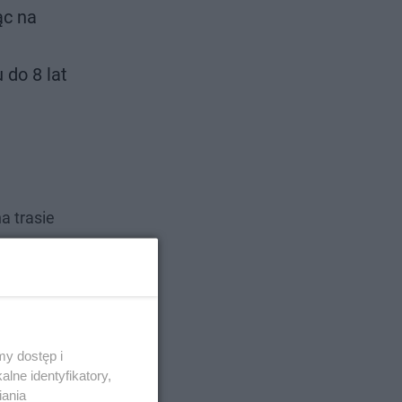
ąc na
 do 8 lat
a trasie
ony przez
tery
y dostęp i
lne identyfikatory,
iania