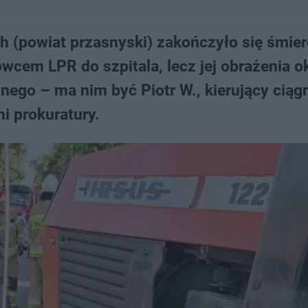
h (powiat przasnyski) zakończyło się śmier
łowcem LPR do szpitala, lecz jej obrażenia o
nnego – ma nim być Piotr W., kierujący ciąg
i prokuratury.