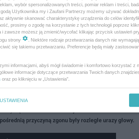
klam, wybór spersonalizowanych treści, pomiar reklam i treści, bad
 zgodą Użytkownika my i Zaufani Partnerzy możemy używać dokład
az aktywnie skanować charakterystykę urządzenia do celów identyfi
ść, prosimy o zgodę na korzystanie z tych technologii poprzez klikn
a i zawsze możesz ją zmienić/wycofać klikając przycisk ustawień pr
ogu strony
. Niektóre rodzaje przetwarzania danych nie wymagaj
iwić się takiemu przetwarzaniu. Preferencje będą miały zastosowanie
szymi informacjami, abyś mógł świadomie i komfortowo korzystać z
gółowe informacje dotyczące przetwarzania Twoich danych znajdzi
s
oraz po kliknięciu w „Ustawienia”.
: kierowca Volkswagena wyprzedzał, gdy w tym samym mo
wpadła do rowu, przewróciła się na dach i uderzyła w dr
, którą śmigłowiec LPR zabrał do szpitala w krytycznym 
USTAWIENIA
kazały się śmiertelne.
Dziewczynka zmarła 24 września 2
ośrednią przyczyną zgonu były rozległe urazy głowy.