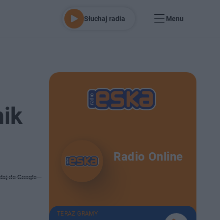
Słuchaj radia
Menu
nik
Radio Online
daj do Google
TERAZ GRAMY