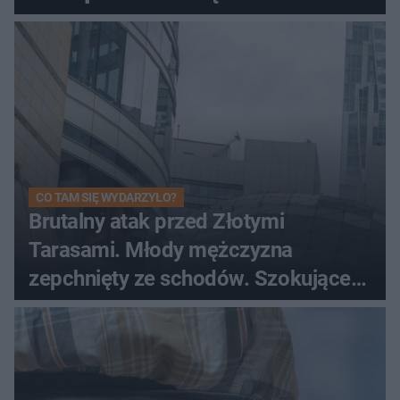
CO TAM SIĘ WYDARZYŁO?
Brutalny atak przed Złotymi
Tarasami. Młody mężczyzna
zepchnięty ze schodów. Szokujące
nagranie krąży po sieci