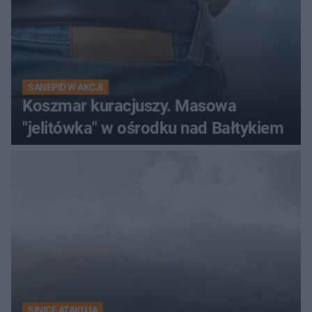
SANEPID W AKCJI
Koszmar kuracjuszy. Masowa
"jelitówka" w ośrodku nad Bałtykiem
SINICE ATAKUJĄ