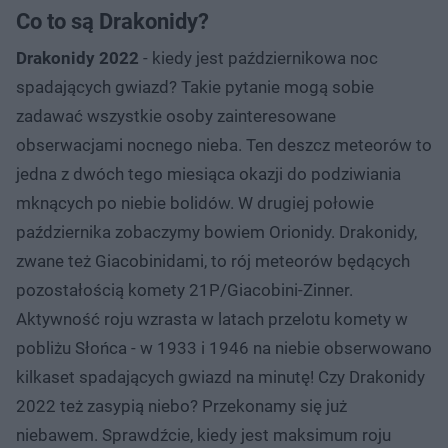
Co to są Drakonidy?
Drakonidy 2022
- kiedy jest październikowa noc
spadających gwiazd? Takie pytanie mogą sobie
zadawać wszystkie osoby zainteresowane
obserwacjami nocnego nieba. Ten deszcz meteorów to
jedna z dwóch tego miesiąca okazji do podziwiania
mknących po niebie bolidów. W drugiej połowie
października zobaczymy bowiem Orionidy. Drakonidy,
zwane też Giacobinidami, to rój meteorów będących
pozostałością komety 21P/Giacobini-Zinner.
Aktywność roju wzrasta w latach przelotu komety w
pobliżu Słońca - w 1933 i 1946 na niebie obserwowano
kilkaset spadających gwiazd na minutę! Czy Drakonidy
2022 też zasypią niebo? Przekonamy się już
niebawem. Sprawdźcie, kiedy jest maksimum roju