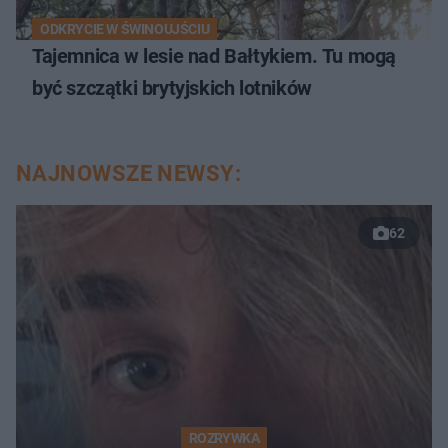
ODKRYCIE W ŚWINOUJŚCIU
Tajemnica w lesie nad Bałtykiem. Tu mogą
być szczątki brytyjskich lotników
NAJNOWSZE NEWSY:
62
ROZRYWKA