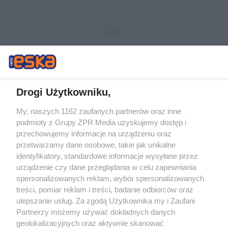
Drogi Użytkowniku,
My, naszych 1162 zaufanych partnerów oraz inne
Żaden utwór zamieszczony w serwisie nie może być powielany i
podmioty z Grupy ZPR Media uzyskujemy dostęp i
rozpowszechniany lub dalej rozpowszechniany w jakikolwiek sposób (w
przechowujemy informacje na urządzeniu oraz
tym także elektroniczny lub mechaniczny) na jakimkolwiek polu
eksploatacji w jakiejkolwiek formie, włącznie z umieszczaniem w
przetwarzamy dane osobowe, takie jak unikalne
Internecie bez pisemnej zgody właściciela praw. Jakiekolwiek użycie lub
identyfikatory, standardowe informacje wysyłane przez
wykorzystanie utworów w całości lub w części z naruszeniem prawa,
tzn. bez właściwej zgody, jest zabronione pod groźbą kary i może być
urządzenie czy dane przeglądania w celu zapewniania
ścigane prawnie.
spersonalizowanych reklam, wybór spersonalizowanych
treści, pomiar reklam i treści, badanie odbiorców oraz
ulepszanie usług. Za zgodą Użytkownika my i Zaufani
Partnerzy możemy używać dokładnych danych
geolokalizacyjnych oraz aktywnie skanować