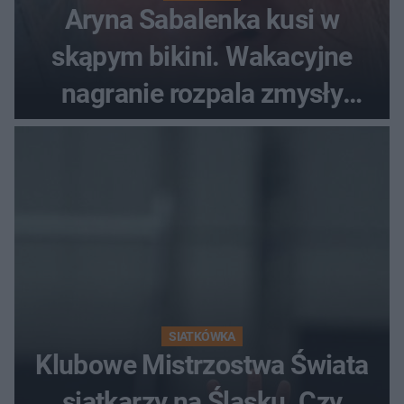
Aryna Sabalenka kusi w
skąpym bikini. Wakacyjne
nagranie rozpala zmysły
fanów
SIATKÓWKA
Klubowe Mistrzostwa Świata
siatkarzy na Śląsku. Czy