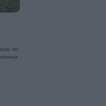
zięki. Nic
 motywacje