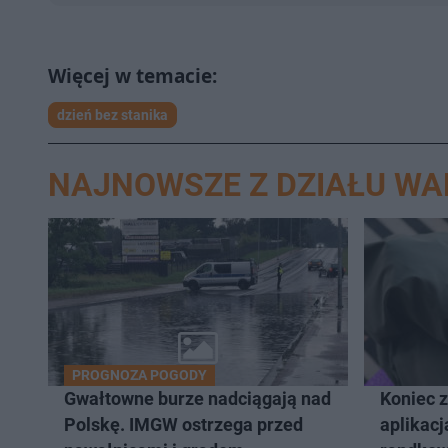
dzień bez stanika
NAJNOWSZE Z DZIAŁU W
PROGNOZA POGODY
Gwałtowne burze nadciągają nad
Koniec 
Polskę. IMGW ostrzega przed
aplikacj