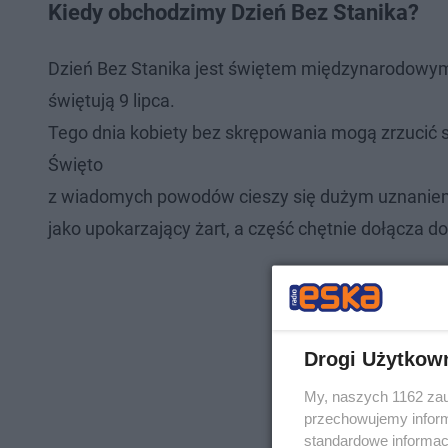
Kiedy obchodzimy Dzień Bez Stanika?
Dzień Bez Stanika jest świętem międzynarodowym
świętują 9 lipca.
Tego dnia kobiety bez skrępowania mogą zrzucić sta
Święto
z wiadomych powodów cieszy się dużym uznaniem w
jako upokarzający żart, a część chętnie dołącza d
Drogi Użytkow
My, naszych 1162 zau
przechowujemy informa
standardowe informac