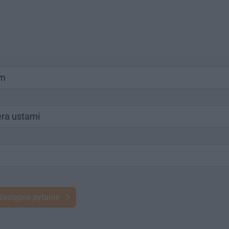
ym
era ustami
Następne pytanie