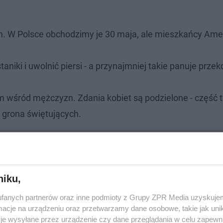
. W Polsce obchodzimy je 30 maja, ale mieszkańcy Ame
niki i uwolnić piersi - a przynajmniej takie panuje przek
śród mężczyzn. Zdania kobiet są podzielone - część tr
o grona świętujących.
niku,
fanych partnerów oraz inne podmioty z Grupy ZPR Media uzyskujem
cje na urządzeniu oraz przetwarzamy dane osobowe, takie jak unika
je wysyłane przez urządzenie czy dane przeglądania w celu zapewn