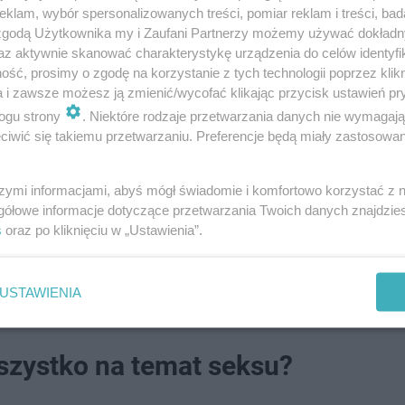
klam, wybór spersonalizowanych treści, pomiar reklam i treści, bad
 zgodą Użytkownika my i Zaufani Partnerzy możemy używać dokład
az aktywnie skanować charakterystykę urządzenia do celów identyfi
ść, prosimy o zgodę na korzystanie z tych technologii poprzez klikn
a i zawsze możesz ją zmienić/wycofać klikając przycisk ustawień pr
ogu strony
. Niektóre rodzaje przetwarzania danych nie wymagaj
iwić się takiemu przetwarzaniu. Preferencje będą miały zastosowanie
 mięśnie. Dlatego warto im trochę pomóc, by zachowały 
szymi informacjami, abyś mógł świadomie i komfortowo korzystać z
gółowe informacje dotyczące przetwarzania Twoich danych znajdzi
lować kształt biustu. Na przestrzeni lat wykształcił się 
s
oraz po kliknięciu w „Ustawienia”.
powiedni biustonosz do sylwetki. I chociaż plusów nosze
 świętujących chociaż na kilka godzin w domowym zaciszu
USTAWIENIA
wszystko na temat seksu?