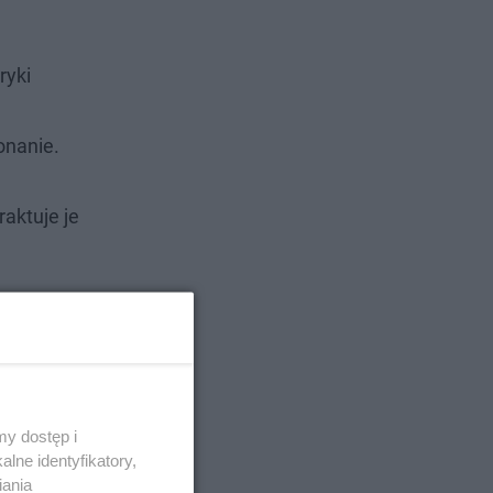
ryki
onanie.
aktuje je
y dostęp i
lne identyfikatory,
iania