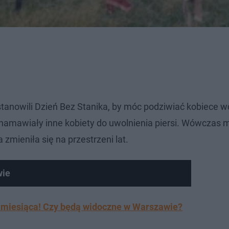
tanowili Dzień Bez Stanika, by móc podziwiać kobiece wd
ki namawiały inne kobiety do uwolnienia piersi. Wówczas
 zmieniła się na przestrzeni lat.
ie
5 miesiąca! Czy będą widoczne w Warszawie?