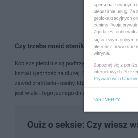
spersonalizowanych re
ulepszanie usług. Za
geolokalizacyjnych or
cenimy Twoją prywatno
Zgoda jest dobrowoln
się w lewym dolnym r
Czy trzeba nosić stanik?
ale masz prawo sprzec
witrynie.
Kobiece piersi nie są podtrzymywane przez żadne
Zapoznaj się z poniż
internetowych. Szcze
kształt i jędrność na dłużej. Staniki pomagają mode
Prywatności
i
Cookie
zawód brafitterki - osoby, która pomaga dobrać od
jest wiele - tego jednego dnia warto dołączyć do
PARTNERZY
Ouiz o seksie: Czy wiesz 