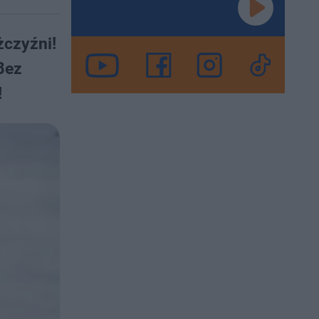
żczyźni!
Bez
!