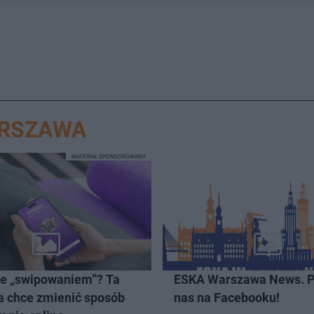
ARSZAWA
MATERIAŁ SPONSOROWANY
ze „swipowaniem”? Ta
ESKA Warszawa News. P
a chce zmienić sposób
nas na Facebooku!