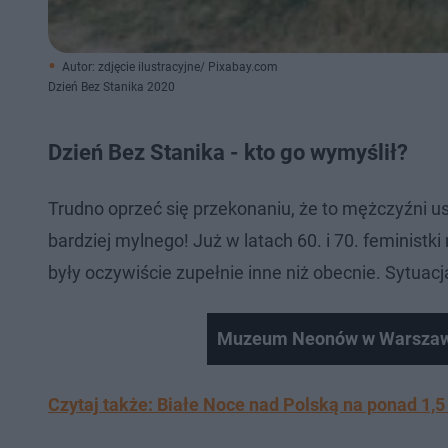
Autor: zdjęcie ilustracyjne/ Pixabay.com
Dzień Bez Stanika 2020
Dzień Bez Stanika - kto go wymyślił?
Trudno oprzeć się przekonaniu, że to mężczyźni us
bardziej mylnego! Już w latach 60. i 70. feminist
były oczywiście zupełnie inne niż obecnie. Sytuacja
Muzeum Neonów w Warszaw
Czytaj także: Białe Noce nad Polską na ponad 1,