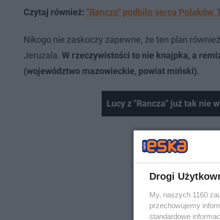
Czytaj również:
"Ranczo" podbiło serca Polaków. 
Nikogo nie zaskoczy zapewne, że ten plan równie
Jeruzala.
W rzeczywistości to nie knajpka, a rem
(województwo mazowieckie, powiat miński).
Lucy z "Rancza" już tak nie
Drogi Użytkow
My, naszych 1160 zau
przechowujemy informa
standardowe informac