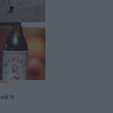
serii wieś
jta
,
acji "U