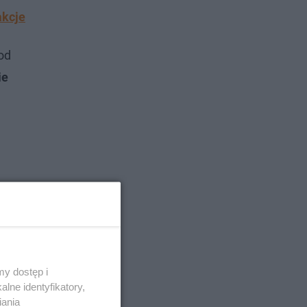
akcje
od
ie
y dostęp i
lne identyfikatory,
iania