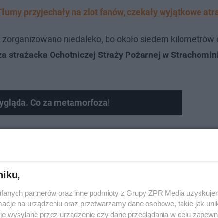
Tłumy przyjechały na zlot fanów, czekały wyjątkowe atr
ż zorganizowano niedaleko, bo około siedem kilometrów 
iza strażacka Ochotniczej Straży Pożarnej w Strachomin
 wygląda. Co za metamorfoza!
niku,
fanych partnerów oraz inne podmioty z Grupy ZPR Media uzyskujem
cje na urządzeniu oraz przetwarzamy dane osobowe, takie jak unika
je wysyłane przez urządzenie czy dane przeglądania w celu zapewn