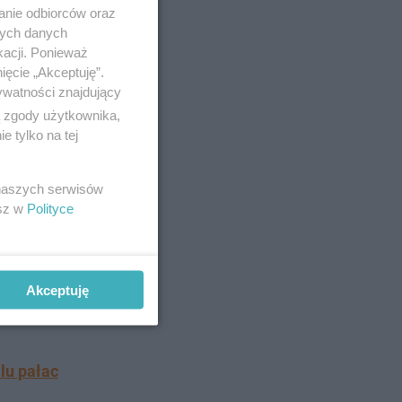
anie odbiorców oraz
nych danych
kacji. Ponieważ
ięcie „Akceptuję”.
ywatności znajdujący
ą zgody użytkownika,
można
 tylko na tej
 - wielkie
 naszych serwisów
esz w
Polityce
Według
szawy
Akceptuję
em"
alu pałac