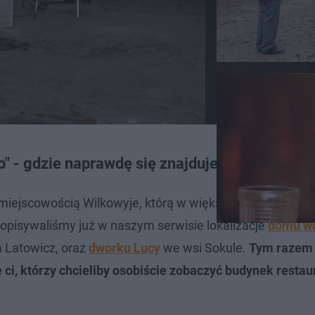
o" - gdzie naprawdę się znajduje?
miejscowością Wilkowyje, którą w większości "zagrała" w 
o opisywaliśmy już w naszym serwisie lokalizacje
domu wó
 Latowicz, oraz
dworku Lucy
we wsi Sokule.
Tym razem
ci, którzy chcieliby osobiście zobaczyć budynek restaur