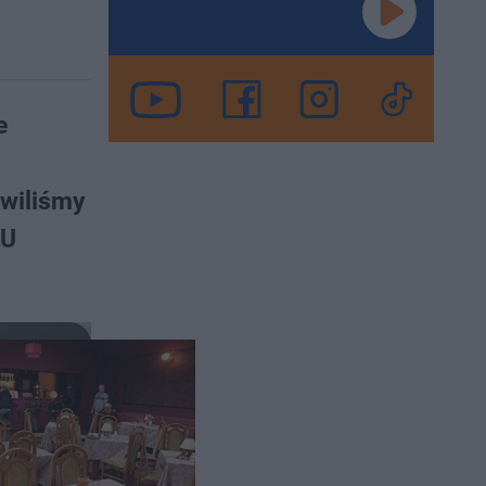
e
h
owiliśmy
"U