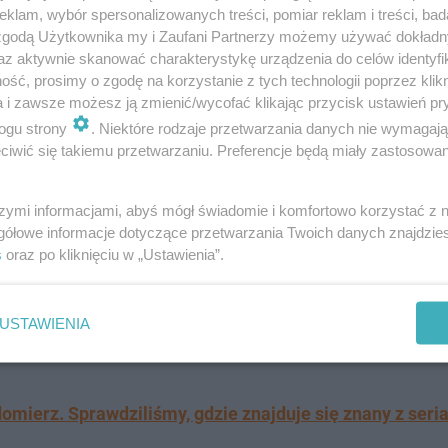
klam, wybór spersonalizowanych treści, pomiar reklam i treści, bad
 zgodą Użytkownika my i Zaufani Partnerzy możemy używać dokład
az aktywnie skanować charakterystykę urządzenia do celów identyfi
ść, prosimy o zgodę na korzystanie z tych technologii poprzez klikn
a i zawsze możesz ją zmienić/wycofać klikając przycisk ustawień pr
ogu strony
. Niektóre rodzaje przetwarzania danych nie wymagaj
tach przeszedł spory remont.
W jego okolicach znaleźć 
iwić się takiemu przetwarzaniu. Preferencje będą miały zastosowanie
ajważniejsze wydarzenia, do których doszło "U Japycza"
towanie.
szymi informacjami, abyś mógł świadomie i komfortowo korzystać z
gółowe informacje dotyczące przetwarzania Twoich danych znajdzi
s
oraz po kliknięciu w „Ustawienia”.
zeką Świder, to wieś, której historia sięga XVI wieku.
2021 miejscowość zamieszkuje niecałe 200 osób. Z War
USTAWIENIA
eżdżając w drodze przez najbardziej kojarzony z "Rancz
domierz. Sprawdziliśmy, gdzie znajduje się znany z seri