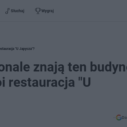
Słuchaj
Wygraj
estauracja "U Japycza"?
onale znają ten budyn
i restauracja "U
Do