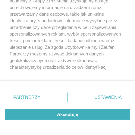
podmioty z Grupy ZPR Media uzyskujemy dostęp i
przechowujemy informacje na urządzeniu oraz
PIŁKA NOŻNA
przetwarzamy dane osobowe, takie jak unikalne
Wisła Kraków wygrywa w
identyfikatory, standardowe informacje wysyłane przez
urządzenie czy dane przeglądania w celu zapewniania
meczu na szczycie. Kto
spersonalizowanych reklam, wybór spersonalizowanych
treści, pomiar reklam i treści, badanie odbiorców oraz
przesądził o losach
ulepszanie usług. Za zgodą Użytkownika my i Zaufani
Partnerzy możemy używać dokładnych danych
spotkania?
geolokalizacyjnych oraz aktywnie skanować
charakterystykę urządzenia do celów identyfikacji.
Ponieważ cenimy Twoją prywatność, prosimy o zgodę na
korzystanie z tych technologii poprzez kliknięcie
„Akceptuję”. Zgoda jest dobrowolna i zawsze możesz ją
zmienić/wycofać klikając przycisk ustawień prywatności
PARTNERZY
USTAWIENIA
znajdujący się w lewym dolnym rogu strony
. Niektóre
rodzaje przetwarzania danych nie wymagają zgody
Akceptuję
użytkownika, ale masz prawo sprzeciwić się takiemu
przetwarzaniu. Preferencje będą miały zastosowanie tylko
PIŁKA NOŻNA
na tej witrynie.