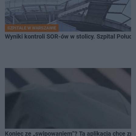
SZPITALE W WARSZAWIE
Wyniki kontroli SOR-ów w stolicy. Szpital Połu
Koniec ze „swipowaniem”? Ta aplikacja chce zm