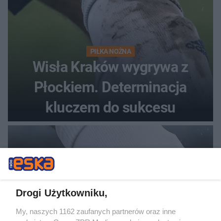
PIŁKA NOŻNA
Wisła Kraków wygrywa z
Płockiem. Determinacja
kluczem do sukcesu
Drogi Użytkowniku,
My, naszych 1162 zaufanych partnerów oraz inne