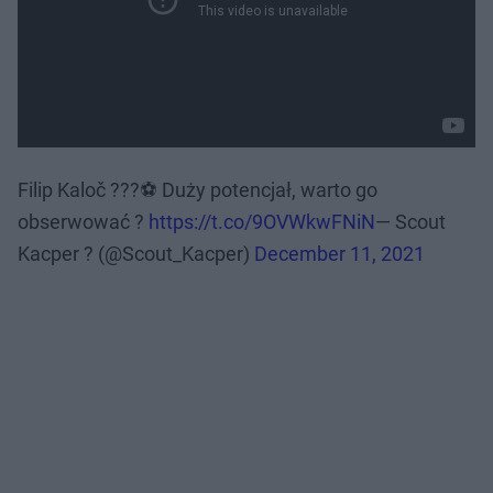
Filip Kaloč ???⚽️ Duży potencjał, warto go
obserwować ?
https://t.co/9OVWkwFNiN
— Scout
Kacper ? (@Scout_Kacper)
December 11, 2021