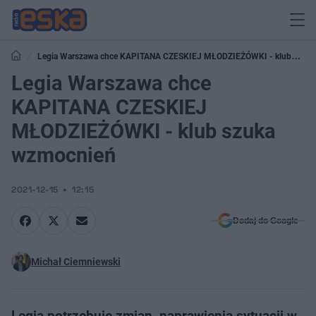
Legia Warszawa chce KAPITANA CZESKIEJ MŁODZIEŻÓWKI - klub
szuka wzmocnień
Legia Warszawa chce
KAPITANA CZESKIEJ
MŁODZIEŻÓWKI - klub szuka
wzmocnień
2021-12-15
12:15
Dodaj do Google
Michał Ciemniewski
Legia potrzebuje zmian, naprawienia sytuacji w