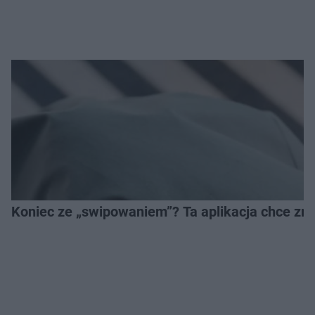
Koniec ze „swipowaniem”? Ta aplikacja chce zm