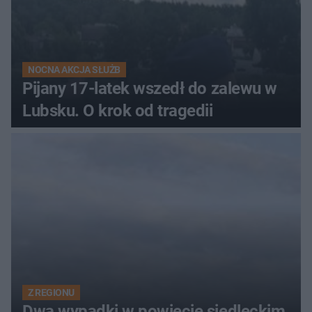
NOCNA AKCJA SŁUŻB
Pijany 17-latek wszedł do zalewu w
Lubsku. O krok od tragedii
Z REGIONU
Dwa wypadki w powiecie siedleckim.