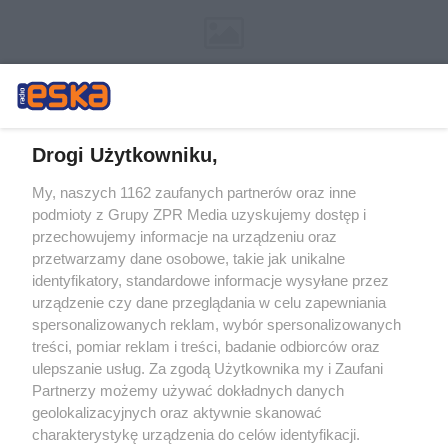
Drogi Użytkowniku,
My, naszych 1162 zaufanych partnerów oraz inne
Żaden utwór zamieszczony w serwisie nie może być powielany i
podmioty z Grupy ZPR Media uzyskujemy dostęp i
rozpowszechniany lub dalej rozpowszechniany w jakikolwiek sposób (w
tym także elektroniczny lub mechaniczny) na jakimkolwiek polu
przechowujemy informacje na urządzeniu oraz
eksploatacji w jakiejkolwiek formie, włącznie z umieszczaniem w
przetwarzamy dane osobowe, takie jak unikalne
Internecie bez pisemnej zgody właściciela praw. Jakiekolwiek użycie lub
identyfikatory, standardowe informacje wysyłane przez
wykorzystanie utworów w całości lub w części z naruszeniem prawa,
tzn. bez właściwej zgody, jest zabronione pod groźbą kary i może być
urządzenie czy dane przeglądania w celu zapewniania
ścigane prawnie.
spersonalizowanych reklam, wybór spersonalizowanych
treści, pomiar reklam i treści, badanie odbiorców oraz
ulepszanie usług. Za zgodą Użytkownika my i Zaufani
Partnerzy możemy używać dokładnych danych
geolokalizacyjnych oraz aktywnie skanować
charakterystykę urządzenia do celów identyfikacji.