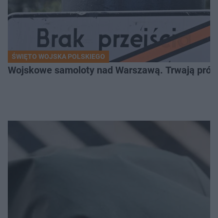
ŚWIĘTO WOJSKA POLSKIEGO
Wojskowe samoloty nad Warszawą. Trwają próby d