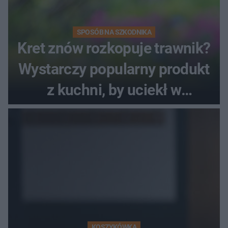
SPOSÓB NA SZKODNIKA
Kret znów rozkopuje trawnik?
Wystarczy popularny produkt
z kuchni, by uciekł w
popłochu
KOSZYKÓWKA