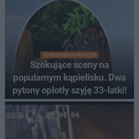
AŻ PRZECHODZĄ DRESZCZE!
Szokujące sceny na
popularnym kąpielisku. Dwa
pytony oplotły szyję 33-latki!