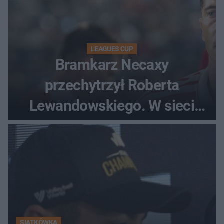
LEAGUES CUP
Bramkarz Necaxy
przechytrzył Roberta
Lewandowskiego. W sieci
krąży wideo z tego pojedynku
SIATKÓWKA