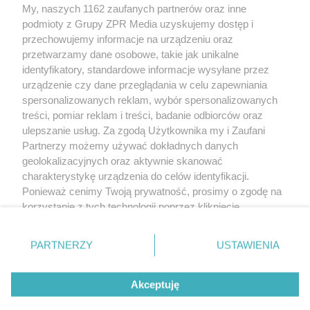
My, naszych 1162 zaufanych partnerów oraz inne
Żaden utwór zamieszczony w serwisie nie może być powielany i
podmioty z Grupy ZPR Media uzyskujemy dostęp i
rozpowszechniany lub dalej rozpowszechniany w jakikolwiek sposób (w
tym także elektroniczny lub mechaniczny) na jakimkolwiek polu
przechowujemy informacje na urządzeniu oraz
eksploatacji w jakiejkolwiek formie, włącznie z umieszczaniem w Internecie
przetwarzamy dane osobowe, takie jak unikalne
bez pisemnej zgody właściciela praw. Jakiekolwiek użycie lub
wykorzystanie utworów w całości lub w części z naruszeniem prawa, tzn.
identyfikatory, standardowe informacje wysyłane przez
bez właściwej zgody, jest zabronione pod groźbą kary i może być ścigane
urządzenie czy dane przeglądania w celu zapewniania
prawnie.
spersonalizowanych reklam, wybór spersonalizowanych
treści, pomiar reklam i treści, badanie odbiorców oraz
ulepszanie usług. Za zgodą Użytkownika my i Zaufani
Partnerzy możemy używać dokładnych danych
geolokalizacyjnych oraz aktywnie skanować
charakterystykę urządzenia do celów identyfikacji.
O nas
Ponieważ cenimy Twoją prywatność, prosimy o zgodę na
korzystanie z tych technologii poprzez kliknięcie
Informacje prawne
„Akceptuję”. Zgoda jest dobrowolna i zawsze możesz ją
zmienić/wycofać klikając przycisk ustawień prywatności
Nasze serwisy
PARTNERZY
USTAWIENIA
znajdujący się w lewym dolnym rogu strony
. Niektóre
rodzaje przetwarzania danych nie wymagają zgody
© 2026 Grupa ZPR Media
Akceptuję
użytkownika, ale masz prawo sprzeciwić się takiemu
przetwarzaniu. Preferencje będą miały zastosowanie tylko