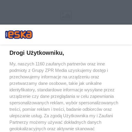
Drogi Użytkowniku,
My, naszych 1160 zaufanych partnerów oraz inne
Żaden utwór zamieszczony w serwisie nie może być powielany i
podmioty z Grupy ZPR Media uzyskujemy dostęp i
rozpowszechniany lub dalej rozpowszechniany w jakikolwiek sposób (w
tym także elektroniczny lub mechaniczny) na jakimkolwiek polu
przechowujemy informacje na urządzeniu oraz
eksploatacji w jakiejkolwiek formie, włącznie z umieszczaniem w Internecie
przetwarzamy dane osobowe, takie jak unikalne
bez pisemnej zgody właściciela praw. Jakiekolwiek użycie lub
identyfikatory, standardowe informacje wysyłane przez
wykorzystanie utworów w całości lub w części z naruszeniem prawa, tzn.
bez właściwej zgody, jest zabronione pod groźbą kary i może być ścigane
urządzenie czy dane przeglądania w celu zapewniania
prawnie.
spersonalizowanych reklam, wybór spersonalizowanych
treści, pomiar reklam i treści, badanie odbiorców oraz
ulepszanie usług. Za zgodą Użytkownika my i Zaufani
Partnerzy możemy używać dokładnych danych
geolokalizacyjnych oraz aktywnie skanować