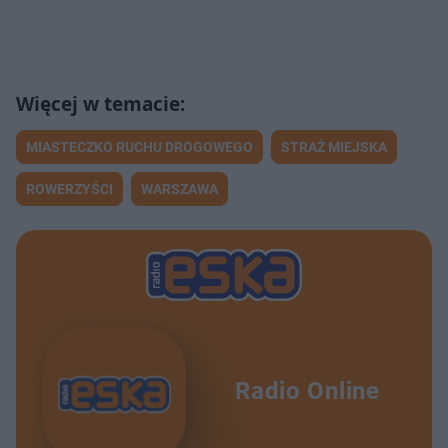
MIASTECZKO RUCHU DROGOWEGO
STRAŻ MIEJSKA
ROWERZYŚCI
WARSZAWA
Radio Online