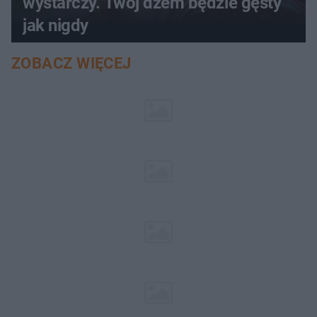
wystarczy. Twój dżem będzie gęsty
jak nigdy
ZOBACZ WIĘCEJ