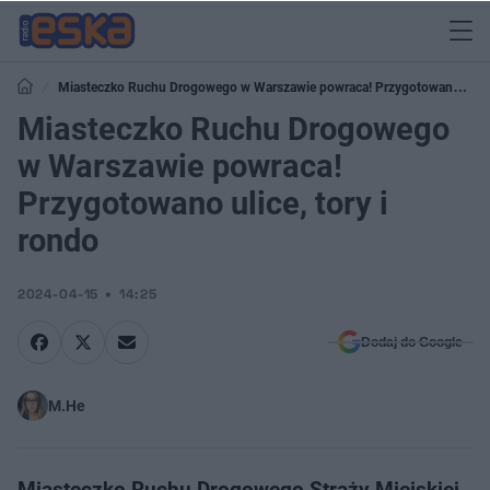
Miasteczko Ruchu Drogowego w Warszawie powraca! Przygotowano
ulice, tory i rondo
Miasteczko Ruchu Drogowego
w Warszawie powraca!
Przygotowano ulice, tory i
rondo
2024-04-15
14:25
Dodaj do Google
M.He
Miasteczko Ruchu Drogowego Straży Miejskiej