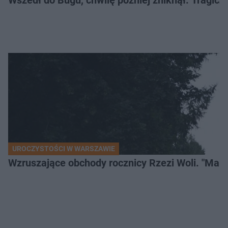
Wszedł do Bugu, chwilę później zniknął. Tragiczny
UROCZYSTOŚCI W WARSZAWIE
Wzruszające obchody rocznicy Rzezi Woli. "Mamu