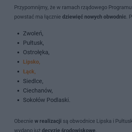
Przypomnijmy, że w ramach rządowego Programu
powstać ma łącznie
dziewięć nowych obwodnic
. 
Zwoleń,
Pułtusk,
Ostrołęka,
Lipsko,
Łąck,
Siedlce,
Ciechanów,
Sokołów Podlaski.
Obecnie
w realizacji
są obwodnice Lipska i Pułtus
wydano już
decyzje środowiskowe
.