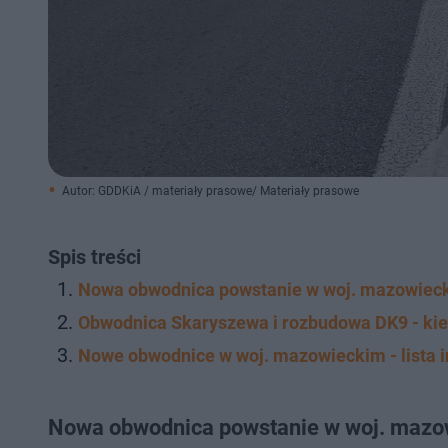
Autor: GDDKiA / materiały prasowe/ Materiały prasowe
Spis treści
Nowa obwodnica powstanie w woj. mazowiec
Obwodnica Skaryszewa i rozbudowa DK9 - kie
Nowe obwodnice w woj. mazowieckim - lista i
Nowa obwodnica powstanie w woj. maz