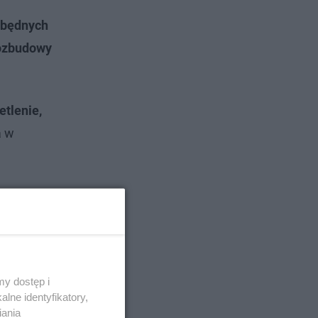
zbędnych
ozbudowy
etlenie,
a w
y dostęp i
lne identyfikatory,
iania