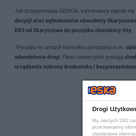
Jak przypomniała GDDKiA, wykonawca zajmie się
decyzji oraz wybudowanie obwodnicy Skaryszew
DK9 od Skaryszewa do początku obwodnicy Iłży
.
"Ponadto w ramach kontraktu powstaną m.in.
obie
odwodnienie drogi
. Piesi i rowerzyści zyskają
chod
urządzenia ochrony środowiska i bezpieczeństw
Drogi Użytkow
My, naszych 1162 zau
przechowujemy informa
standardowe informac