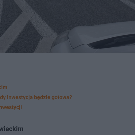
kim
dy inwestycja będzie gotowa?
nwestycji
owieckim