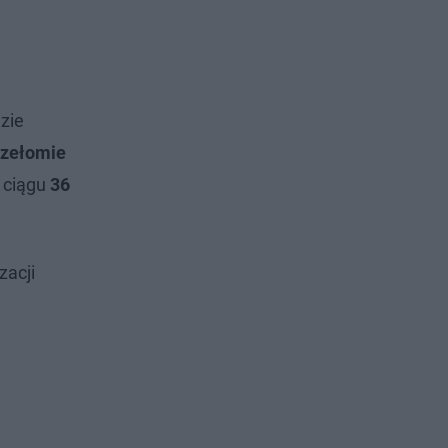
zie
rzełomie
 ciągu
36
zacji