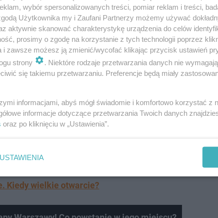
klam, wybór spersonalizowanych treści, pomiar reklam i treści, bad
 zgodą Użytkownika my i Zaufani Partnerzy możemy używać dokład
az aktywnie skanować charakterystykę urządzenia do celów identyfi
ść, prosimy o zgodę na korzystanie z tych technologii poprzez klikn
a i zawsze możesz ją zmienić/wycofać klikając przycisk ustawień pr
ogu strony
. Niektóre rodzaje przetwarzania danych nie wymagaj
ie) pobiegnie po zachodniej stronie miasta Skaryszew.
iwić się takiemu przetwarzaniu. Preferencje będą miały zastosowanie
 w każdą stronę. Dostaną się na nią poprzez trzy zaplan
z DW733.
szymi informacjami, abyś mógł świadomie i komfortowo korzystać z
gółowe informacje dotyczące przetwarzania Twoich danych znajdzi
s
oraz po kliknięciu w „Ustawienia”.
karyszewa do Iłży
, odcinek ma zostać dostosowany do
e m.in. nowa konstrukcja drogi, przebudowane zostanie
zo-rowerowe, zatoki autobusowe i odwodnienie" - poda
USTAWIENIA
 Kiedy wielkie otwarcie?
mapy Warszawy! Co powstanie w jego miejscu?