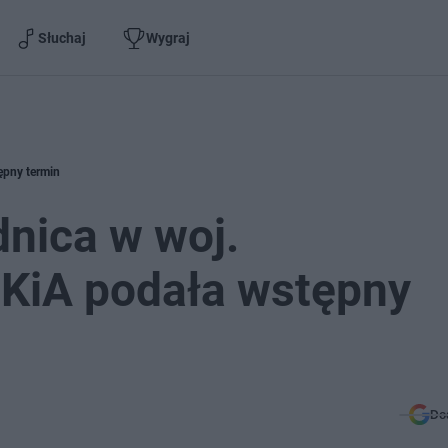
Słuchaj
Wygraj
ępny termin
nica w woj.
KiA podała wstępny
Do