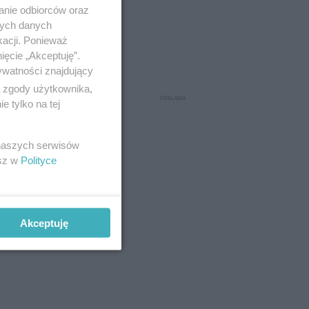
anie odbiorców oraz
nych danych
kacji. Ponieważ
ięcie „Akceptuję”.
ywatności znajdujący
ą zgody użytkownika,
 Kierowcy
 tylko na tej
owane
 naszych serwisów
esz w
Polityce
 18
ła GDDKiA.
Akceptuję