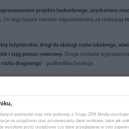
opracowaniem projektu budowlanego, uzyskaniem nie
a
. Do tego będzie również odpowiedzialny za realizację
r
kty inżynierskie, drogi do obsługi ruchu lokalnego, oświ
nik i ciąg pieszo-rowerowy
. Droga zostanie wyposażon
a ruchu drogowego
" - podkreśliła Dyrekcja.
niku,
fanych partnerów oraz inne podmioty z Grupy ZPR Media uzyskujem
cje na urządzeniu oraz przetwarzamy dane osobowe, takie jak unika
je wysyłane przez urządzenie czy dane przeglądania w celu zapewn