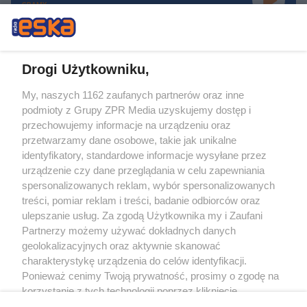
GRAMY
Drogi Użytkowniku,
My, naszych 1162 zaufanych partnerów oraz inne
Żaden utwór zamieszczony w serwisie nie może być powielany i
podmioty z Grupy ZPR Media uzyskujemy dostęp i
rozpowszechniany lub dalej rozpowszechniany w jakikolwiek sposób (w
tym także elektroniczny lub mechaniczny) na jakimkolwiek polu
przechowujemy informacje na urządzeniu oraz
eksploatacji w jakiejkolwiek formie, włącznie z umieszczaniem w Internecie
przetwarzamy dane osobowe, takie jak unikalne
bez pisemnej zgody właściciela praw. Jakiekolwiek użycie lub
wykorzystanie utworów w całości lub w części z naruszeniem prawa, tzn.
identyfikatory, standardowe informacje wysyłane przez
bez właściwej zgody, jest zabronione pod groźbą kary i może być ścigane
urządzenie czy dane przeglądania w celu zapewniania
prawnie.
spersonalizowanych reklam, wybór spersonalizowanych
treści, pomiar reklam i treści, badanie odbiorców oraz
ulepszanie usług. Za zgodą Użytkownika my i Zaufani
Partnerzy możemy używać dokładnych danych
geolokalizacyjnych oraz aktywnie skanować
charakterystykę urządzenia do celów identyfikacji.
O nas
Ponieważ cenimy Twoją prywatność, prosimy o zgodę na
korzystanie z tych technologii poprzez kliknięcie
Informacje prawne
„Akceptuję”. Zgoda jest dobrowolna i zawsze możesz ją