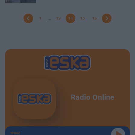
1
...
13
14
15
16
Radio Online
TERAZ